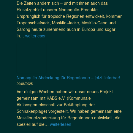
e
i
Die Zeiten ändern sich – und mit ihnen auch das
e
i
n
r
Einsatzgebiet unserer Nomaquito-Produkte.
S
n
R
a
Ursprünglich für tropische Regionen entwickelt, kommen
a
d
e
P
Tropenschlafsack, Moskito-Jacke, Moskito-Cape und
f
e
i
r
Sarong heute zunehmend auch in Europa und sogar
a
r
s
i
D
in…
weiterlesen
r
A
e
m
e
i
u
b
a
n
s
ß
e
r
g
i
e
g
y
u
n
n
l
S
e
T
g
e
c
i
a
Nomaquito Abdeckung für Regentonne – jetzt lieferbar!
a
i
h
n
n
20/06/2025
s
t
o
E
s
t
Vor einigen Wochen haben wir unser neues Projekt –
e
o
u
a
r
gemeinsam mit KABS e.V. (Kommunale
r
l
r
n
o
Aktionsgemeinschaft zur Bekämpfung der
e
o
i
n
Schnakenplage) vorgestellt. Wir haben gemeinsam eine
r
p
a
o
Moskitonetzabdeckung für Regentonnen entwickelt, die
h
a
e
m
N
speziell auf die…
weiterlesen
ä
u
r
i
o
l