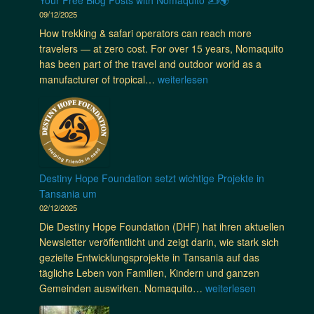
j
r
1
o
09/12/2025
i
e
a
2
r
n
How trekking & safari operators can reach more
t
d
0
u
e
travelers — at zero cost. For over 15 years, Nomaquito
z
i
S
m
R
has been part of the travel and outdoor world as a
t
t
t
e
Y
manufacturer of tropical…
weiterlesen
a
i
ä
i
o
u
o
m
s
u
c
n
m
e
r
h
u
e
a
F
i
n
,
u
r
n
d
E
f
e
6
F
Destiny Hope Foundation setzt wichtige Projekte in
i
d
e
0
a
Tansania um
n
a
B
c
m
02/12/2025
e
s
l
m
i
N
Die Destiny Hope Foundation (DHF) hat ihren aktuellen
D
o
u
l
a
Newsletter veröffentlicht und zeigt darin, wie stark sich
a
g
n
i
t
gezielte Entwicklungsprojekte in Tansania auf das
c
P
d
e
i
tägliche Leben von Familien, Kindern und ganzen
h
o
1
s
o
D
Gemeinden auswirken. Nomaquito…
weiterlesen
d
s
0
t
n
e
e
t
0