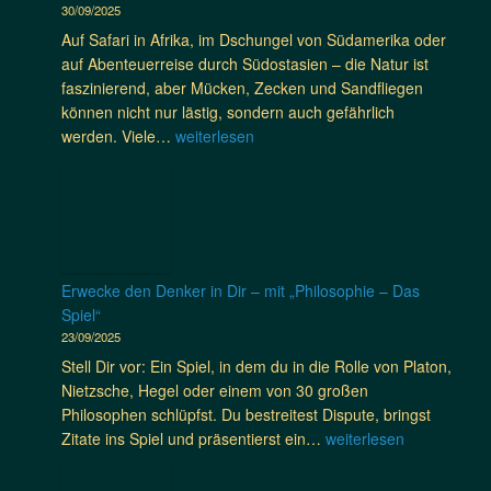
y
30/09/2025
e
r
g
s
a
n
R
Auf Safari in Afrika, im Dschungel von Südamerika oder
e
t
b
K
e
auf Abenteuerreise durch Südostasien – die Natur ist
l
🍴
r
i
i
faszinierend, aber Mücken, Zecken und Sandfliegen
n
e
l
c
können nicht nur lästig, sondern auch gefährlich
&
i
i
h
🌍
werden. Viele…
weiterlesen
V
t
m
e
S
a
e
a
?
i
r
t
n
c
i
s
d
h
a
i
s
e
n
c
c
r
t
Erwecke den Denker in Dir – mit „Philosophie – Das
h
h
a
e
Spiel“
i
a
u
n
23/09/2025
n
r
f
o
E
Stell Dir vor: Ein Spiel, in dem du in die Rolle von Platon,
o
S
n
u
Nietzsche, Hegel oder einem von 30 großen
z
a
l
r
Philosophen schlüpfst. Du bestreitest Dispute, bringst
u
f
i
o
E
Zitate ins Spiel und präsentierst ein…
weiterlesen
b
a
n
p
r
e
r
e
a
w