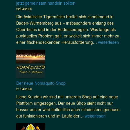
n
i
jetzt gemeinsam handeln sollten
a
u
o
f
U
t
22/04/2026
n
i
r
ü
n
d
s
Die Asiatische Tigermücke breitet sich zunehmend in
t
M
r
t
e
a
Baden-Württemberg aus – insbesondere entlang des
o
ü
S
e
m
n
Oberrheins und in der Bodenseeregion. Was lange als
c
c
r
p
i
punktuelles Problem galt, entwickelt sich immer mehr zu
k
h
s
e
a
T
einer flächendeckenden Herausforderung…
weiterlesen
e
ü
c
r
:
i
n
l
h
f
W
g
u
e
i
e
a
e
n
r
e
k
r
r
d
i
d
t
u
m
E
n
m
e
m
ü
r
n
Der neue Nomaquito-Shop
a
n
A
c
r
e
21/04/2026
c
I
M
k
e
n
Liebe Kunden wir sind mit unserem Shop auf eine neue
h
n
R
e
g
i
Plattform umgezogen. Der neue Shop sieht nicht nur
t
s
E
i
e
n
besser aus er wird hoffentlich auch mindestens genauso
e
F
n
r
T
D
gut funktionieren und im Laufe der…
weiterlesen
k
F
B
n
a
e
t
l
a
n
r
e