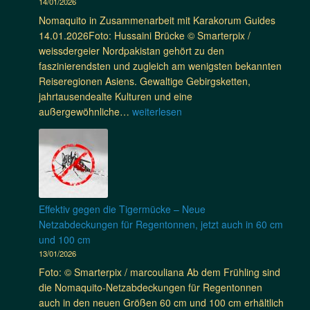
H
14/01/2026
K
z
l
o
a
Nomaquito in Zusammenarbeit mit Karakorum Guides
t
d
p
r
14.01.2026Foto: Hussaini Brücke © Smarterpix /
w
l
e
a
weissdergeier Nordpakistan gehört zu den
i
i
F
k
faszinierendsten und zugleich am wenigsten bekannten
r
f
o
o
Reiseregionen Asiens. Gewaltige Gebirgsketten,
k
e
u
r
jahrtausendealte Kulturen und eine
s
S
n
u
H
außergewöhnliche…
weiterlesen
a
a
d
m
u
m
f
a
B
n
v
a
t
i
z
o
r
i
k
a
r
i
o
e
V
b
–
n
T
a
e
Effektiv gegen die Tigermücke – Neue
8
a
o
l
u
Netzabdeckungen für Regentonnen, jetzt auch in 60 cm
T
k
u
l
g
und 100 cm
a
t
r
e
e
13/01/2026
g
i
y
n
e
Foto: © Smarterpix / marcouliana Ab dem Frühling sind
v
u
S
die Nomaquito-Netzabdeckungen für Regentonnen
w
n
a
auch in den neuen Größen 60 cm und 100 cm erhältlich
e
d