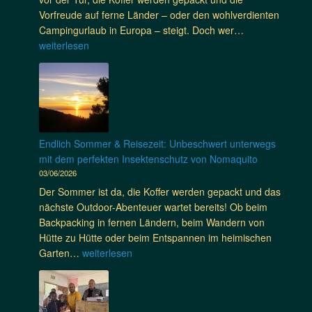
o
g
l
Vorfreude auf ferne Länder – oder den wohlverdienten
-
e
e
T
Campingurlaub in Europa – steigt. Doch wer…
J
n
r
r
weiterlesen
a
d
K
o
c
i
o
p
k
e
m
e
e
T
f
n
i
i
o
k
n
g
r
r
U
Endlich Sommer & Reisezeit: Unbeschwert unterwegs
e
t
a
n
mit dem perfekten Insektenschutz von Nomaquito
r
:
n
i
03/06/2026
m
D
k
s
ü
Der Sommer ist da, die Koffer werden gepackt und das
i
h
e
c
nächste Outdoor-Abenteuer wartet bereits! Ob beim
e
e
x
k
Backpacking in fernen Ländern, beim Wandern von
n
i
-
e
Hütte zu Hütte oder beim Entspannen im heimischen
e
t
G
:
E
Garten…
weiterlesen
u
e
r
W
n
e
n
ö
a
d
G
a
ß
r
l
e
u
e
u