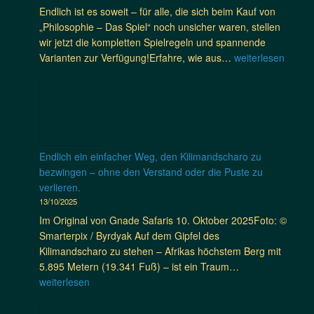
r
–
r
h
Endlich ist es soweit – für alle, die sich beim Kauf von
m
i
D
E
l
„Philosophie – Das Spiel“ noch unsicher waren, stellen
e
f
a
i
a
wir jetzt die kompletten Spielregeln und spannende
i
f
s
n
f
🏛️
Varianten zur Verfügung!Erfahre, wie aus…
n
weiterlesen
t
B
z
e
„
e
e
i
n
P
S
s
g
,
h
a
t
e
s
i
f
e
,
i
l
a
v
d
c
o
r
Endlich ein einfacher Weg, den Kilimandscharo zu
o
e
h
s
i
bezwingen – ohne den Verstand oder die Puste zu
n
r
e
o
a
verlieren.
T
d
r
p
u
13/10/2025
a
a
g
h
c
n
Im Original von Gnade Safaris 10. Oktober 2025Foto: ©
c
e
i
h
s
Smarterpix / Byrdyak Auf dem Gipfel des
h
s
e
e
a
Kilimandscharo zu stehen – Afrikas höchstem Berg mit
t
c
–
i
n
E
5.895 Metern (19.341 Fuß) – ist ein Traum…
e
h
D
n
i
n
weiterlesen
,
ü
a
k
a
d
S
t
s
u
e
l
a