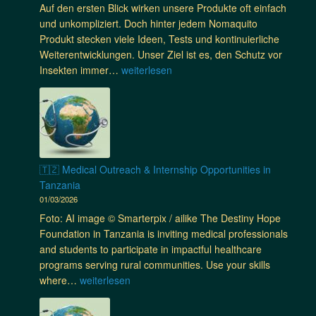
Auf den ersten Blick wirken unsere Produkte oft einfach
R
K
r
und unkompliziert. Doch hinter jedem Nomaquito
e
o
e
Produkt stecken viele Ideen, Tests und kontinuierliche
i
m
i
Weiterentwicklungen. Unser Ziel ist es, den Schutz vor
s
m
s
N
Insekten immer…
weiterlesen
e
u
e
o
n
n
b
m
s
e
e
a
i
n
s
q
n
j
t
u
n
e
i
i
v
t
🇹🇿 Medical Outreach & Internship Opportunities in
m
t
o
z
Tanzania
m
o
l
t
01/03/2026
u
M
l
g
n
Foto: AI image © Smarterpix / ailike The Destiny Hope
o
s
e
g
Foundation in Tanzania is inviting medical professionals
s
i
m
e
and students to participate in impactful healthcare
k
n
e
n
programs serving rural communities. Use your skills
i
d
i
:
🇹🇿
where…
weiterlesen
t
n
V
M
o
s
i
e