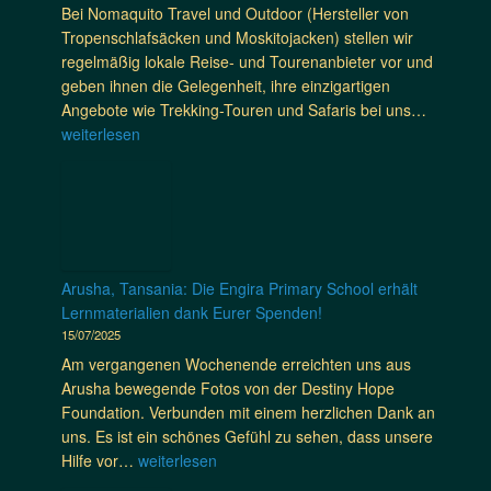
n
i
Bei Nomaquito Travel und Outdoor (Hersteller von
n
N
a
M
t
Tropenschlafsäcken und Moskitojacken) stellen wir
d
o
f
ü
„
regelmäßig lokale Reise- und Tourenanbieter vor und
o
m
s
c
P
geben ihnen die Gelegenheit, ihre einzigartigen
d
a
ä
k
h
U
Angebote wie Trekking-Touren und Safaris bei uns…
e
q
c
e
i
n
weiterlesen
r
u
k
n
l
v
d
i
e
s
o
e
i
t
i
c
s
r
e
o
m
h
o
g
P
M
V
u
p
e
u
o
e
t
h
s
s
s
Arusha, Tansania: Die Engira Primary School erhält
r
z
i
s
t
k
Lernmaterialien dank Eurer Spenden!
g
d
e
l
e
i
15/07/2025
l
e
–
i
z
t
e
Am vergangenen Wochenende erreichten uns aus
n
D
c
u
o
i
Arusha bewegende Fotos von der Destiny Hope
k
a
h
v
-
c
Foundation. Verbunden mit einem herzlichen Dank an
e
s
e
e
J
h
uns. Es ist ein schönes Gefühl zu sehen, dass unsere
n
S
S
r
a
:
A
Hilfe vor…
weiterlesen
!
p
a
l
c
S
r