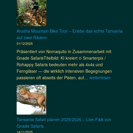
e
:
s
r
s
c
h
W
t
W
w
m
e
i
i
e
i
n
e
n
l
t
a
S
y
t
Arusha Mountain Bike Tour – Erlebe das echte Tansania
h
n
w
H
auf zwei Rädern
N
e
a
o
01/12/2025
o
r
h
p
m
Präsentiert von Nomaquito in Zusammenarbeit mit
s
i
e
a
Gnade SafarisTitelbild: KI kreiert © Smarterpix /
t
l
F
q
Rohappy Safaris bedeuten mehr als 4x4s und
e
i
o
u
Ferngläser — die wirklich intensiven Begegnungen
r
T
u
i
A
passieren oft abseits der Pisten, auf…
weiterlesen
S
a
n
t
r
t
n
d
o
u
e
s
a
✍️
s
l
a
t
🌍
h
l
n
i
a
e
i
o
M
a
Tansania Safari planen 2025/2026 – Live-F&A von
n
o
v
Gnade Safaris
s
u
e
14/11/2025
e