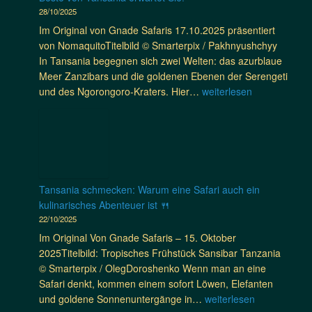
&
o
e
28/10/2025
u
A
T
i
r
Im Original von Gnade Safaris 17.10.2025 präsentiert
v
r
R
n
von NomaquitoTitelbild © Smarterpix / Pakhnyushchyy
o
o
ä
e
In Tansania begegnen sich zwei Welten: das azurblaue
n
p
d
y
Meer Zanzibars und die goldenen Ebenen der Serengeti
G
e
e
s
🌴
und des Ngorongoro-Kraters. Hier…
weiterlesen
n
n
r
A
V
a
s
n
f
o
d
c
r
n
e
h
i
O
S
l
c
z
a
a
a
e
f
Tansania schmecken: Warum eine Safari auch ein
f
–
a
a
kulinarisches Abenteuer ist 🍴
s
W
n
r
22/10/2025
a
o
w
i
c
Im Original Von Gnade Safaris – 15. Oktober
N
e
s
k
2025Titelbild: Tropisches Frühstück Sansibar Tanzania
a
l
–
© Smarterpix / OlegDoroshenko Wenn man an eine
t
l
l
Safari denkt, kommen einem sofort Löwen, Elefanten
u
e
e
T
und goldene Sonnenuntergänge in…
weiterlesen
r
n
i