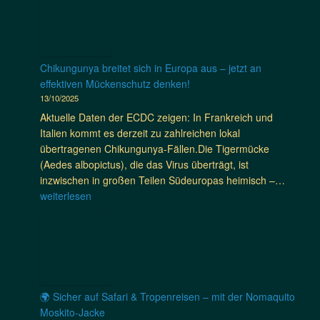
z
S
l
r
i
f
t
p
i
w
c
a
i
n
a
h
r
e
a
r
e
i
Chikungunya breitet sich in Europa aus – jetzt an
l
r
t
i
s
effektiven Mückenschutz denken!
“
i
e
n
s
13/10/2025
j
s
t
e
e
e
c
Aktuelle Daten der ECDC zeigen: In Frankreich und
S
i
i
t
h
Italien kommt es derzeit zu zahlreichen lokal
i
n
e
z
e
übertragenen Chikungunya-Fällen.Die Tigermücke
e
f
n
t
s
(Aedes albopictus), die das Virus überträgt, ist
!
a
n
m
A
C
inzwischen in großen Teilen Südeuropas heimisch –…
c
u
i
b
h
weiterlesen
h
r
t
e
i
e
e
S
n
k
r
t
p
t
u
W
w
i
e
n
e
a
e
u
g
g
s
l
e
u
🌍 Sicher auf Safari & Tropenreisen – mit der Nomaquito
,
f
r
r
n
Moskito-Jacke
d
ü
e
i