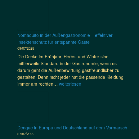
i
f
i
k
o
u
e
a
e
e
f
s
l
r
r
i
h
“
i
e
n
a
-
n
d
,
Nomaquito in der Außengastronomie – effektiver
A
.
e
T
Insektenschutz für entspannte Gäste
b
n
a
09/07/2025
e
S
n
n
Die Decke im Frühjahr, Herbst und Winter sind
i
s
t
mittlerweile Standard in der Gastronomie, wenn es
e
a
e
darum geht die Außenbewirtung gastfreundlicher zu
d
n
u
gestalten. Denn nicht jeder hat die passende Kleidung
e
i
e
N
immer am rechten…
weiterlesen
n
a
r
o
p
:
m
m
e
D
i
a
r
i
t
q
f
e
G
u
e
E
n
i
k
Dengue in Europa und Deutschland auf dem Vormarsch
n
a
t
t
07/07/2025
g
d
o