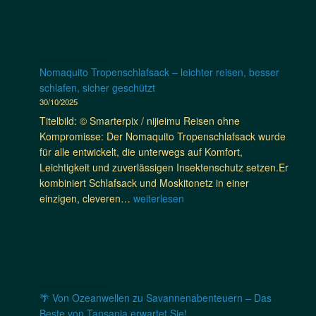
d
t
n
a
a
d
T
n
s
e
a
e
e
c
n
n
c
k
s
Nomaquito Tropenschlafsack – leichter reisen, besser
2
h
e
a
schlafen, sicher geschützt
0
t
R
n
30/10/2025
2
e
w
i
5
Titelbild: © Smarterpix / nijieimu Reisen ohne
T
a
a
/
Kompromisse: Der Nomaquito Tropenschlafsack wurde
a
n
u
2
für alle entwickelt, die unterwegs auf Komfort,
n
d
m
0
Leichtigkeit und zuverlässigen Insektenschutz setzen.Er
s
a
2
kombiniert Schlafsack und Moskitonetz in einer
a
🇷🇼
6
N
einzigen, cleveren…
weiterlesen
n
m
–
o
i
i
L
m
a
t
i
a
a
B
v
q
u
e
e
u
f
n
-
i
z
🌴 Von Ozeanwellen zu Savannenabenteuern – Das
J
F
t
w
Beste von Tansania erwartet Sie!
o