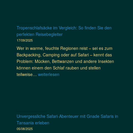
z
i
!
a
e
w
&
u
c
i
T
s
k
n
r
–
e
g
Tropenschlafsäcke im Vergleich: So finden Sie den
o
j
d
e
perfekten Reisebegleiter
p
e
e
n
17/09/2025
e
t
n
–
n
Wer in warme, feuchte Regionen reist – sei es zum
z
D
o
r
Backpacking, Camping oder auf Safari – kennt das
t
e
h
e
Problem: Mücken, Bettwanzen und andere Insekten
a
n
n
i
können einem den Schlaf rauben und stellen
n
k
e
s
T
teilweise…
weiterlesen
e
e
d
e
r
f
r
e
n
o
f
i
n
–
p
e
n
V
m
e
k
D
e
i
n
t
i
r
t
s
i
Unvergessliche Safari-Abenteuer mit Gnade Safaris in
r
s
d
c
v
Tansania erleben
–
t
e
h
e
05/08/2025
m
a
r
l