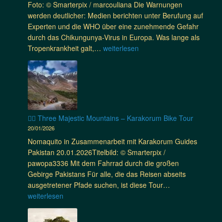
h
s
Foto: © Smarterpix / marcouliana Die Warnungen
a
c
e
h
werden deutlicher: Medien berichten unter Berufung auf
p
h
r
i
Experten und die WHO über eine zunehmende Gefahr
e
e
u
p
durch das Chikungunya-Virus in Europa. Was lange als
m
r
n
O
C
Tropenkrankheit galt,…
weiterlesen
i
E
g
p
h
t
i
&
p
i
v
n
w
o
k
e
s
i
r
u
r
a
c
t
n
b
t
h
u
g
e
🚴‍♂️ Three Majestic Mountains – Karakorum Bike Tour
z
t
n
u
s
20/01/2026
i
i
i
n
s
n
Nomaquito in Zusammenarbeit mit Karakorum Guides
g
t
y
e
T
Pakistan 20.01.2026Titelbild: © Smarterpix /
e
i
a
r
a
pawopa3336 Mit dem Fahrrad durch die großen
R
e
b
t
n
Gebirge Pakistans Für alle, die das Reisen abseits
e
s
r
e
s
🚴‍♂️
ausgetretener Pfade suchen, ist diese Tour…
g
i
e
r
a
T
weiterlesen
e
n
i
N
n
h
l
T
t
e
i
r
n
a
e