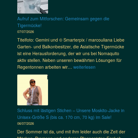
Aufruf zum Mitforschen: Gemeinsam gegen die
Tigermücke!
07/07/2026
Titelfoto: Gemini und © Smarterpix / marcouliana Liebe
Garten- und Balkonbesitzer, die Asiatische Tigermücke
ist eine Herausforderung, der wir uns bei Nomaquito
aktiv stellen. Neben unseren bewährten Lösungen für
A
Regentonnen arbeiten wir…
weiterlesen
u
f
r
u
f
z
Schluss mit lästigen Stichen – Unsere Moskito-Jacke in
u
Unisex-Größe S (bis ca. 170 cm, 70 kg) im Sale!
m
06/07/2026
M
Der Sommer ist da, und mit ihm leider auch die Zeit der
i