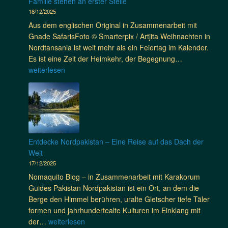
Familie stehen an erster Stelle
r
s
e
f
18/12/2025
m
t
i
o
ü
Aus dem englischen Original in Zusammenarbeit mit
a
n
r
c
Gnade SafarisFoto © Smarterpix / Artjita Weihnachten in
n
A
t
k
Nordtansania ist weit mehr als ein Feiertag im Kalender.
–
r
C
e
W
Es ist eine Zeit der Heimkehr, der Begegnung…
K
u
l
–
e
weiterlesen
u
s
a
N
i
l
h
s
e
h
t
a
s
u
n
u
e
a
r
N
c
,
e
h
L
Entdecke Nordpakistan – Eine Reise auf das Dach der
t
t
a
Welt
z
e
n
17/12/2025
a
n
d
Nomaquito Blog – in Zusammenarbeit mit Karakorum
b
i
s
Guides Pakistan Nordpakistan ist ein Ort, an dem die
d
n
c
Berge den Himmel berühren, uralte Gletscher tiefe Täler
e
N
h
formen und jahrhundertealte Kulturen im Einklang mit
c
o
a
E
der…
weiterlesen
k
r