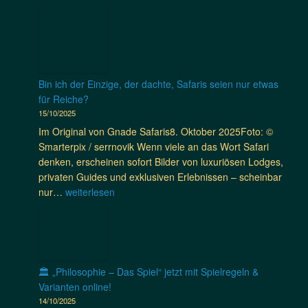
a
a
z
c
n
u
u
h
s
f
S
t
a
G
a
e
n
a
v
r
i
s
Bin ich der Einzige, der dachte, Safaris seien nur etwas
a
r
a
t
für Reiche?
n
e
s
f
15/10/2025
n
i
c
r
e
Im Original von Gnade Safaris8. Oktober 2025Foto: ©
s
h
e
n
Smarterpix / serrnovik Wenn viele an das Wort Safari
e
m
u
a
denken, erscheinen sofort Bilder von luxuriösen Lodges,
n
e
n
b
privaten Guides und exklusiven Erlebnissen – scheinbar
,
c
d
e
B
nur…
weiterlesen
b
k
s
n
i
e
e
c
t
n
s
n
h
e
i
s
:
a
u
c
e
W
f
e
h
🏛️ „Philosophie – Das Spiel“ jetzt mit Spielregeln &
r
a
t
r
d
Varianten online!
s
r
t
n
e
14/10/2025
c
u