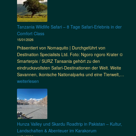
t
a
e
n
t
z
–
e
z
s
s
J
M
a
i
t
e
a
n
Tanzania Wildlife Safari – 8 Tage Safari-Erlebnis in der
c
r
t
j
i
Comfort Class
h
u
z
e
a
15/01/2026
i
k
t
s
n
Präsentiert von Nomaquito | Durchgeführt von
t
m
t
E
Destination Specialists Ltd. Foto: Ngoro ngoro Krater ©
u
i
i
u
Smarterpix / SURZ Tansania gehört zu den
r
t
c
r
eindrucksvollsten Safari-Destinationen der Welt. Weite
d
M
o
T
Savannen, ikonische Nationalparks und eine Tierwelt,…
e
o
p
a
weiterlesen
r
u
a
n
D
n
a
z
e
t
u
a
s
a
s
n
t
i
–
i
i
n
j
a
n
Hunza Valley und Skardu Roadtrip in Pakistan – Kultur,
s
e
W
y
Landschaften & Abenteuer im Karakorum
–
t
i