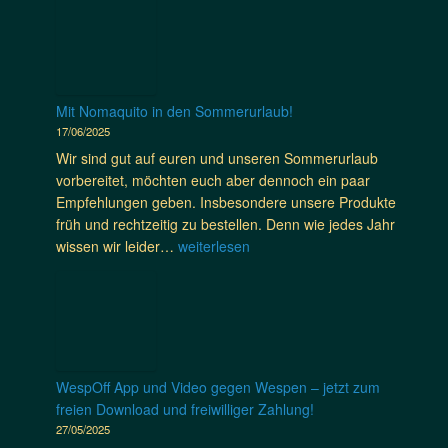
n
l
e
m
t
d
e
–
a
L
D
b
e
q
e
e
e
f
u
r
u
n
f
i
n
Mit Nomaquito in den Sommerurlaub!
t
e
t
m
17/06/2025
s
k
o
a
c
Wir sind gut auf euren und unseren Sommerurlaub
t
A
t
h
vorbereitet, möchten euch aber dennoch ein paar
i
b
e
l
Empfehlungen geben. Insbesondere unsere Produkte
v
d
r
a
früh und rechtzeitig zu bestellen. Denn wie jedes Jahr
e
e
i
n
M
wissen wir leider…
weiterlesen
r
c
a
d
i
I
k
l
a
t
n
u
i
u
N
s
n
e
f
o
e
g
n
d
m
k
f
d
e
a
t
WespOff App und Video gegen Wespen – jetzt zum
ü
a
m
q
e
freien Download und freiwilliger Zahlung!
r
n
V
u
n
27/05/2025
R
k
o
i