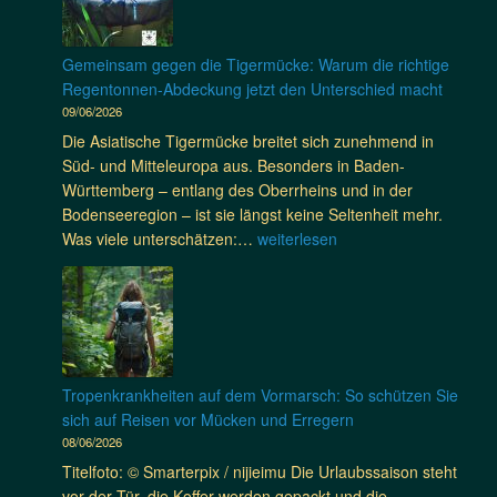
e
c
S
g
h
t
e
t
Gemeinsam gegen die Tigermücke: Warum die richtige
i
n
b
Regentonnen-Abdeckung jetzt den Unterschied macht
c
d
a
09/06/2026
h
i
r
e
Die Asiatische Tigermücke breitet sich zunehmend in
e
e
n
Süd- und Mitteleuropa aus. Besonders in Baden-
T
r
–
Württemberg – entlang des Oberrheins und in der
i
S
U
Bodenseeregion – ist sie längst keine Seltenheit mehr.
g
c
n
G
Was viele unterschätzen:…
weiterlesen
e
h
s
e
r
u
e
m
m
t
r
e
ü
z
e
i
c
,
M
n
k
m
o
s
e
Tropenkrankheiten auf dem Vormarsch: So schützen Sie
a
s
a
!
sich auf Reisen vor Mücken und Erregern
x
k
m
08/06/2026
i
i
g
m
Titelfoto: © Smarterpix / nijieimu Die Urlaubssaison steht
t
e
a
vor der Tür, die Koffer werden gepackt und die