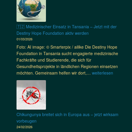
n
a
s
d
e
m
u
i
t
h
m
c
z
a
,
a
🇹🇿 Medizinischer Einsatz in Tansania – Jetzt mit der
-
n
I
l
Destiny Hope Foundation aktiv werden
D
d
m
O
01/03/2026
e
e
p
u
c
Foto: AI image: © Smarterpix / ailike Die Destiny Hope
l
f
t
k
Foundation in Tansania sucht engagierte medizinische
n
u
r
e
Fachkräfte und Studierende, die sich für
s
n
e
,
Gesundheitsprojekte in ländlichen Regionen einsetzen
o
g
a
S
🇹🇿
möchten. Gemeinsam helfen wir dort,…
weiterlesen
l
e
c
a
M
l
n
h
r
e
t
,
&
o
d
e
V
I
n
i
n
e
n
g
z
r
t
u
i
s
Chikungunya breitet sich in Europa aus – jetzt wirksam
e
n
n
i
vorbeugen
r
d
i
c
24/02/2026
n
C
s