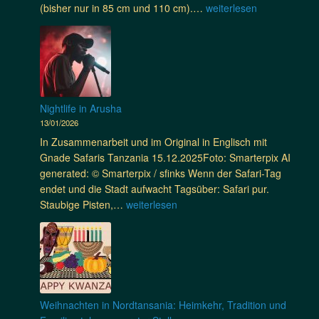
f
E
(bisher nur in 85 cm und 110 cm).…
weiterlesen
r
S
a
f
d
k
r
f
e
a
i
e
n
r
-
k
d
E
t
u
r
i
Nightlife in Arusha
R
l
v
13/01/2026
o
e
g
a
In Zusammenarbeit und im Original in Englisch mit
b
e
d
Gnade Safaris Tanzania 15.12.2025Foto: Smarterpix AI
n
g
t
generated: © Smarterpix / sfinks Wenn der Safari-Tag
i
e
r
endet und die Stadt aufwacht Tagsüber: Safari pur.
s
n
i
N
Staubige Pisten,…
weiterlesen
i
d
p
i
n
i
i
g
d
e
n
h
e
T
P
t
r
i
a
l
C
g
k
i
o
Weihnachten in Nordtansania: Heimkehr, Tradition und
e
i
f
m