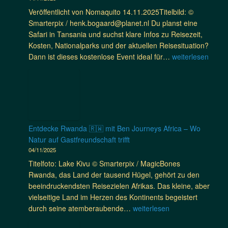
n
r
t
Veröffentlicht von Nomaquito 14.11.2025Titelbild: ©
t
e
z
Smarterpix / henk.bogaard@planet.nl Du planst eine
a
i
t
Safari in Tansania und suchst klare Infos zu Reisezeit,
i
n
w
Kosten, Nationalparks und der aktuellen Reisesituation?
n
t
i
T
Dann ist dieses kostenlose Event ideal für…
weiterlesen
B
c
a
i
h
n
k
t
s
e
i
a
T
g
n
o
e
i
Entdecke Rwanda 🇷🇼 mit Ben Journeys Africa – Wo
u
P
a
Natur auf Gastfreundschaft trifft
r
r
S
04/11/2025
–
o
a
E
Titelfoto: Lake Kivu © Smarterpix / MagicBones
j
f
r
Rwanda, das Land der tausend Hügel, gehört zu den
e
a
l
beeindruckendsten Reisezielen Afrikas. Das kleine, aber
k
r
e
vielseitige Land im Herzen des Kontinents begeistert
t
i
b
E
durch seine atemberaubende…
weiterlesen
e
p
e
n
i
l