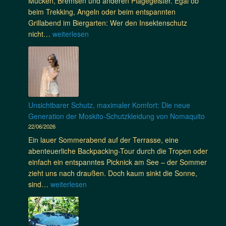
Mücken, Bremsen und anderen Plagegeister. Egal ob
t
beim Trekking, Angeln oder beim entspannten
f
Grillabend im Biergarten: Wer den Insektenschutz
o
S
nicht…
weiterlesen
r
c
s
h
c
l
h
u
e
s
n
s
Unsichtbarer Schutz, maximaler Komfort: Die neue
:
m
Generation der Moskito-Schutzkleidung von Nomaquito
G
i
22/06/2026
e
t
m
Ein lauer Sommerabend auf der Terrasse, eine
l
e
abenteuerliche Backpacking-Tour durch die Tropen oder
ä
i
einfach ein entspanntes Picknick am See – der Sommer
s
n
zieht uns nach draußen. Doch kaum sinkt die Sonne,
t
s
U
sind…
weiterlesen
i
a
n
g
m
s
e
g
i
n