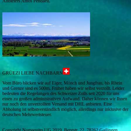
Anbieters Amos Pendaeli.
GRÜEZI LIEBE NACHBARN
,
Vom Büro blicken wir auf Eiger, Mönch und Jungfrau, bis Rhein
und Grenze sind es 500m. Früher haben wir selbst verzollt. Leider
bedeuten die Regelungen des Schweizer Zolls seit 2020 für uns
einen zu großen administrativen Aufwand. Daher können wir Ihnen
nur noch den unverzollten Versand mit DHL anbieten. Eine
Abholung ist selbstverständlich möglich, allerdings nur inklusive der
deutschen Mehrwertsteuer.
Copyright Nomaquito UG 2019, Bergstr. 22, 78262 Gailingen,