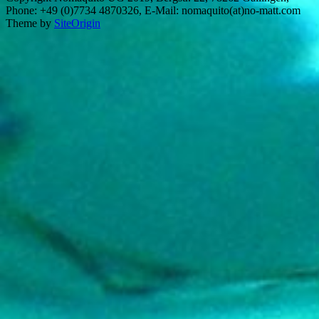
Phone: +49 (0)7734 4870326, E-Mail: nomaquito(at)no-matt.com
Theme by
SiteOrigin