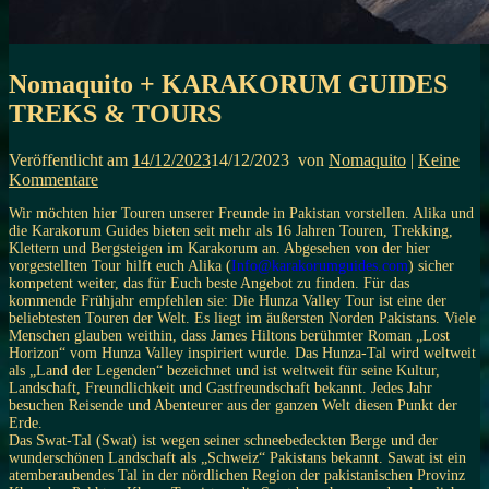
Nomaquito + KARAKORUM GUIDES
TREKS & TOURS
Veröffentlicht am
14/12/2023
14/12/2023
von
Nomaquito
|
Keine
Kommentare
Wir möchten hier Touren unserer Freunde in Pakistan vorstellen. Alika und
die Karakorum Guides bieten seit mehr als 16 Jahren Touren, Trekking,
Klettern und Bergsteigen im Karakorum an. Abgesehen von der hier
vorgestellten Tour hilft euch Alika (
Info@karakorumguides.com
) sicher
kompetent weiter, das für Euch beste Angebot zu finden. Für das
kommende Frühjahr empfehlen sie: Die Hunza Valley Tour ist eine der
beliebtesten Touren der Welt. Es liegt im äußersten Norden Pakistans. Viele
Menschen glauben weithin, dass James Hiltons berühmter Roman „Lost
Horizon“ vom Hunza Valley inspiriert wurde. Das Hunza-Tal wird weltweit
als „Land der Legenden“ bezeichnet und ist weltweit für seine Kultur,
Landschaft, Freundlichkeit und Gastfreundschaft bekannt. Jedes Jahr
besuchen Reisende und Abenteurer aus der ganzen Welt diesen Punkt der
Erde.
Das Swat-Tal (Swat) ist wegen seiner schneebedeckten Berge und der
wunderschönen Landschaft als „Schweiz“ Pakistans bekannt. Sawat ist ein
atemberaubendes Tal in der nördlichen Region der pakistanischen Provinz