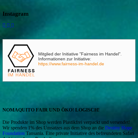
Instagram
Mitglied der Initiative "Fairness im Handel".
Informationen zur Initiative:
https://www.fairness-im-handel.de
NOMAQUITO FAIR UND ÖKO! LOGISCH!
Die Produkte im Shop werden Plastikfrei verpackt und versendet!
Wir spenden 1% des Umsatzes aus dem Shop an die
Destiny Hope
Foundation
Tansania. Eine private Initiative des befreundeten Safari