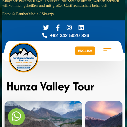
Khayeber Pakhton Khwa. Touristen, die Swat besuchen, werden herzlich
willkommen geheißen und mit großer Gastfreundschaft behandelt.
Foto: © PantherMedia / Skazzjy