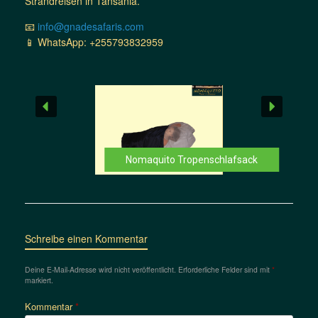
Strandreisen in Tansania.
📧
info@gnadesafaris.com
📱 WhatsApp: +255793832959
Nomaquito Tropenschlafsack
Schreibe einen Kommentar
Deine E-Mail-Adresse wird nicht veröffentlicht.
Erforderliche Felder sind mit
*
markiert.
Kommentar
*