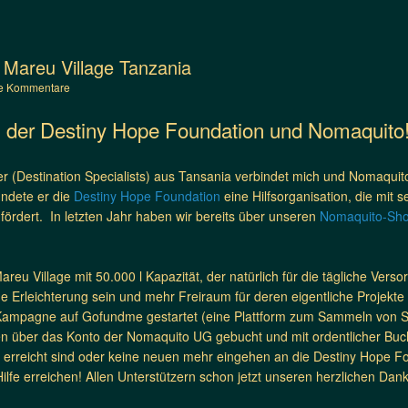
Mareu Village Tanzania
e Kommentare
der Destiny Hope Foundation und Nomaquito
(Destination Specialists) aus Tansania verbindet mich und Nomaquito 
ndete er die
Destiny Hope Foundation
eine Hilfsorganisation, die mit 
ördert. In letzten Jahr haben wir bereits über unseren
Nomaquito-Sh
reu Village mit 50.000 l Kapazität, der natürlich für die tägliche Verso
 Erleichterung sein und mehr Freiraum für deren eigentliche Projekte
Kampagne auf Gofundme gestartet (eine Plattform zum Sammeln von Spe
n über das Konto der Nomaquito UG gebucht und mit ordentlicher Buch
rreicht sind oder keine neuen mehr eingehen an die Destiny Hope Fou
r Hilfe erreichen! Allen Unterstützern schon jetzt unseren herzlichen 