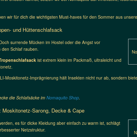
en wir für dich die wichtigsten Must-haves für den Sommer aus unse
ropen- und Hüttenschlafsack
. Doch surrende Mücken im Hostel oder die Angst vor
 den Schlaf rauben.
No
Tropenschlafsack
ist extrem klein im Packmaß, ultraleicht und
tonetz.
I-Moskitonetz-Imprägnierung hält Insekten nicht nur ab, sondern bietet
ecke die Schlafsäcke im
Nomaquito Shop
.
it: Moskitonetz-Sarong, Decke & Cape
rden, es für dicke Kleidung aber einfach zu warm ist, schlägt
rbesserter Netzstruktur.
N