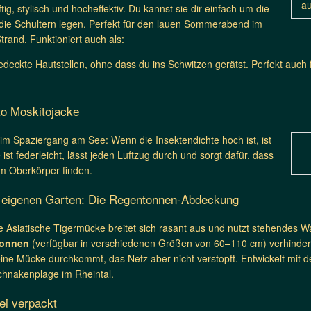
au
tig, stylisch und hocheffektiv. Du kannst sie dir einfach um die
 die Schultern legen. Perfekt für den lauen Sommerabend im
trand. Funktioniert auch als:
deckte Hautstellen, ohne dass du ins Schwitzen gerätst. Perfekt auc
to Moskitojacke
im Spaziergang am See: Wenn die Insektendichte hoch ist, ist
 ist federleicht, lässt jeden Luftzug durch und sorgt dafür, dass
m Oberkörper finden.
m eigenen Garten: Die Regentonnen-Abdeckung
 Asiatische Tigermücke breitet sich rasant aus und nutzt stehendes Wa
tonnen
(verfügbar in verschiedenen Größen von 60–110 cm) verhinderst
keine Mücke durchkommt, das Netz aber nicht verstopft. Entwickelt mi
hnakenplage im Rheintal.
rei verpackt