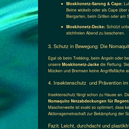
Moskitonetz-Sarong & Cape:
Luf
Beine wickeln oder als Cape über
Biergarten, beim Grillen oder am S
Moskitonetz-Decke:
Schützt unbe
stichfreien Abend zu bescheren.
3. Schutz in Bewegung: Die Nomaqui
Egal ob beim Trekking, beim Angeln oder be
unsere
Moskitonetz-Jacke
die Rettung. Sie
Mücken und Bremsen keine Angriffsfläche a
4. Insektenschutz und Prävention i
Insektenschutz fängt schon zu Hause an. Die
Nomaquito Netzabdeckungen für Regen
Maschenweite ist exakt so optimiert, dass 
Aktionsgemeinschaft zur Bekämpfung der Sc
Fazit: Leicht, durchdacht und plastikf