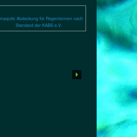
maquito Abdeckung für Regentonnen nach
Standard der KABS e.V.