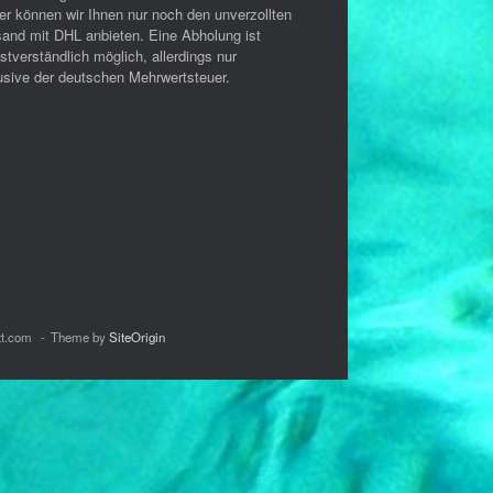
er können wir Ihnen nur noch den unverzollten
sand mit DHL anbieten. Eine Abholung ist
stverständlich möglich, allerdings nur
usive der deutschen Mehrwertsteuer.
tt.com
Theme by
SiteOrigin