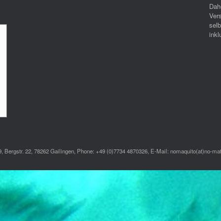
Dah
Ver
selb
inkl
 Bergstr. 22, 78262 Gailingen, Phone: +49 (0)7734 4870326, E-Mail: nomaquito(at)no-ma