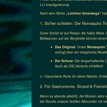
LLI-Imprägnierung).
Nach dem Motto
„Leichter Unterwegs“
hab
1. Sicher schlafen: Der Nomaquito T
Guter Schlaf ist auf Reisen die halbe Miete
Bettwanzen auf der Berghütte können einem
Das Original:
Unser
Nomaquito 
verfügt über ein integriertes Moski
Der Schutz:
Die langanhaltende LL
Auch als XXL-Variante erhältlich!
👉
Garantierte Ruhe für deine Nächte: Entd
2. Für Gastronomie, Strand & Freize
Wenn es abends abkühlt, die Mücken aktiv we
die Stunde unserer textilen Allrounder mit ve