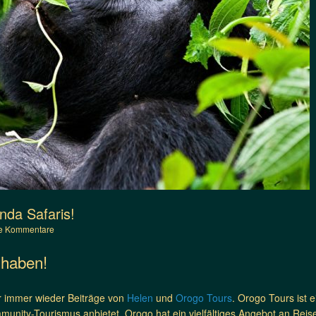
da Safaris!
e Kommentare
 haben!
wir immer wieder Beiträge von
Helen
und
Orogo Tours
. Orogo Tours ist
munity-Tourismus anbietet. Orogo hat ein vielfältiges Angebot an Reis