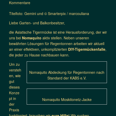
Kommentare
Titelfoto: Gemini und © Smarterpix / marcouliana
Liebe Garten- und Balkonbesitzer,
die Asiatische Tigermücke ist eine Herausforderung, der wir
uns bei
Nomaquito
aktiv stellen. Neben unseren
bewährten Lösungen für Regentonnen arbeiten wir aktuell
an einer effektiven, unkomplizierten
DIY-Tigermückenfalle
,
die jeder zu Hause nachbauen kann.
Um zu
versteh
Nomaquito Abdeckung für Regentonnen nach
en, wie
Standard der KABS e.V.
gut
dieses
Konze
pt in
Nomaquito Moskitonetz-Jacke
der
Praxis
funktioniert, brauchen wir
eure Hilfe!
Wir suchen