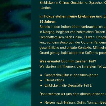
Einblicken in Chinas Geschichte, Sprache, Ku
Landes.
Im Fokus stehen meine Erlebnisse und Ei
35 Jahren.
Bereits in den frühen 90ern verbrachte ich 
in Nanjing, begleitet von zahlreichen Reise
Geschäftsreisen nach China, Taiwan, Hongko
kurz vor dem Ausbruch der Corona-Pandemie
geschäftliche und private Kontakte. Mit mei
Grund genug, bald wieder die Koffer zu pac
Was erwartet Euch im zweiten Teil?
Wir starten mit Themen, die im ersten Teil 
Gesprächskultur in den 90er-Jahren
Literaturtipps
Einblicke in die Geografie Teil 2
Dann widmen wir uns dem abenteuerlichen z
Reisen nach Hainan, Guilin, Yunnan, Be