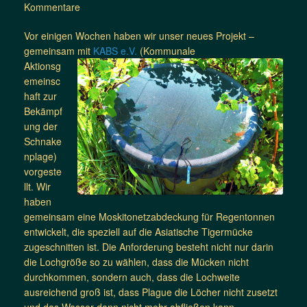
Kommentare
Vor einigen Wochen haben wir unser neues Projekt –
gemeinsam mit
KABS e.V.
(
Kommunale
Aktionsg
emeinsc
haft zur
Bekämpf
ung der
Schnake
nplage)
vorgeste
llt. Wir
haben
gemeinsam eine Moskitonetzabdeckung für Regentonnen
entwickelt, die speziell auf die Asiatische Tigermücke
zugeschnitten ist. Die Anforderung besteht nicht nur darin
die Lochgröße so zu wählen, dass die Mücken nicht
durchkommen, sondern auch, dass die Lochweite
ausreichend groß ist, dass Plague die Löcher nicht zusetzt
und das Wasser dann nicht mehr abfließen kann.