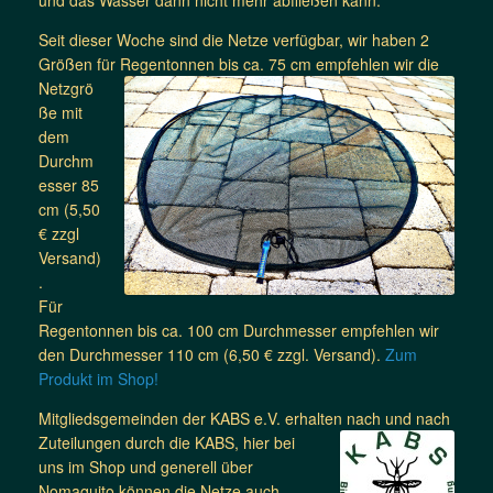
Seit dieser Woche sind die Netze verfügbar, wir haben 2
Größen für Regentonnen bis ca.
75 cm empfehlen wir die
Netzgrö
ße mit
dem
Durchm
esser 85
cm (5,50
€ zzgl
Versand)
.
Für
Regentonnen bis ca. 100 cm Durchmesser empfehlen wir
den Durchmesser 110 cm (6,50 € zzgl. Versand).
Zum
Produkt im Shop!
Mitgliedsgemeinden der KABS e.V. erhalten nach und nach
Zuteilungen durch die KABS, hier bei
uns im Shop und generell über
Nomaquito können die Netze auch