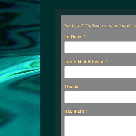
Felder mit * müssen zum absenden a
Ihr Name
*
Ihre E-Mail Adresse
*
Thema
Nachricht
*