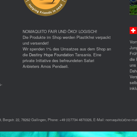
NOMAQUITO FAIR UND ÖKO! LOGISCH!
Die Produkte im Shop werden Plastikfrei verpackt
Vom
und versendet!
Jun
Wir spenden 1% des Umsatzes aus dem Shop an
Früh
die
Destiny Hope Foundation
Tansania. Eine
die 
private Initiative des befreundeten Safari
uns
Anbieters Amos Pendaeli.
Dah
Ver
selb
s-
inkl
 Bergstr. 22, 78262 Gailingen, Phone: +49 (0)7734 4870326, E-Mail: nomaquito(at)no-ma