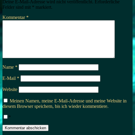
Deine E-Mail-Adresse wird nicht veröffentlicht.
Erforderliche
Felder sind mit
*
markiert.
Kommentar
*
Name
*
E-Mail
*
Website
Meinen Namen, meine E-Mail-Adresse und meine Website in
diesem Browser speichern, bis ich wieder kommentiere.
*