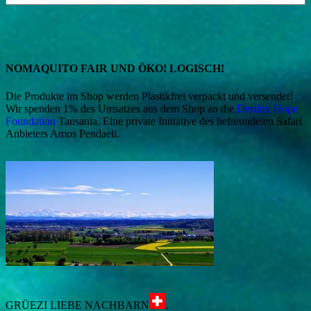
NOMAQUITO FAIR UND ÖKO! LOGISCH!
Die Produkte im Shop werden Plastikfrei verpackt und versendet!
Wir spenden 1% des Umsatzes aus dem Shop an die
Destiny Hope
Foundation
Tansania. Eine private Initiative des befreundeten Safari
Anbieters Amos Pendaeli.
GRÜEZI LIEBE NACHBARN
,