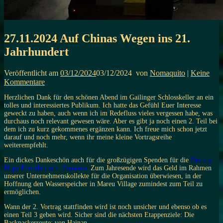
27.11.2024 Auf Chinas Wegen ins 21.
Jahrhundert
Veröffentlicht am
03/12/2024
03/12/2024
von
Nomaquito
|
Keine
Kommentare
Herzlichen Dank für den schönen Abend im Gailinger Schlosskeller an ein
tolles und interessiertes Publikum. Ich hatte das Gefühl Euer Interesse
geweckt zu haben, auch wenn ich im Redefluss vieles vergessen habe, was
durchaus noch relevant gewesen wäre. Aber es gibt ja noch einen 2. Teil bei
dem ich zu kurz gekommenes ergänzen kann. Ich
freue mich schon jetzt
darauf und noch mehr, wenn ihr meine kleine Vortragsreihe
weiterempfehlt.
Ein dickes Dankeschön auch für die großzügigen Spenden für die
Destiny
Hope Foundation in Tansania.
Zum Jahresende wird das Geld im Rahmen
unserer Unternehmenskollekte für die Organisation überwiesen, in der
Hoffnung den Wasserspeicher in Mareu Village zumindest zum Teil zu
ermöglichen.
Wann der 2. Vortrag stattfinden wird ist noch unsicher und ebenso ob es
einen Teil 3 geben wird. Sicher sind die nächsten Etappenziele: Die
Backpackerroute: von Hainan,