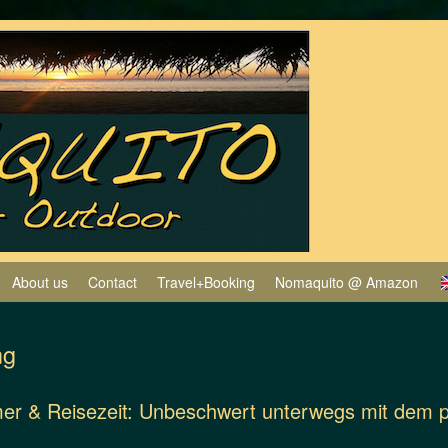
About us
Contact
Travel+Booking
Nomaquito @ Amazon
ng
er & Reisezeit: Unbeschwert unterwegs mit dem p