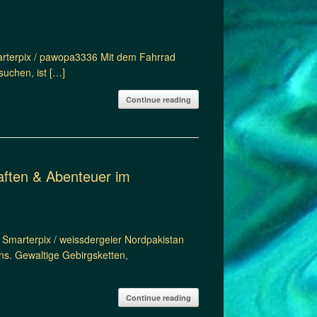
arterpix / pawopa3336 Mit dem Fahrrad
suchen, ist […]
Continue reading
haften & Abenteuer im
Smarterpix / weissdergeier Nordpakistan
ns. Gewaltige Gebirgsketten,
Continue reading