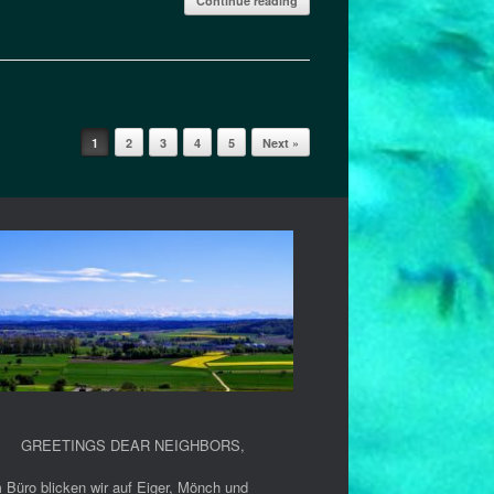
Continue reading
1
2
3
4
5
Next »
GREETINGS DEAR NEIGHBORS
,
 Büro blicken wir auf Eiger, Mönch und