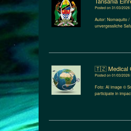
Tansania Ein
Posted on
31/03/2026
Autor: Nomaquito /
unvergessliche Saf
🇹🇿 Medical 
Posted on
01/03/2026
Foto: AI image © Sm
participate in impa