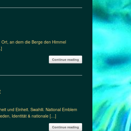
n Ort, an dem die Berge den Himmel
…]
Continue reading
t
it und Einheit. Swahili. National Emblem
den, Identität & nationale […]
Continue reading