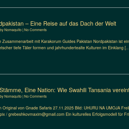
pakistan – Eine Reise auf das Dach der Welt
by
Nomaquito
|
No Comments
n Zusammenarbeit mit Karakorum Guides Pakistan Nordpakistan ist ei
etscher tiefe Täler formen und jahrhundertealte Kulturen im Einklang [
Stämme, Eine Nation: Wie Swahili Tansania verein
by
Nomaquito
|
No Comments
 Original von Gnade Safaris 27.11.2025 Bild: UHURU NA UMOJA Freihe
ix / grebeshkovmaxim@gmail.com Ein kulturelles Erfolgsmodell für Frie