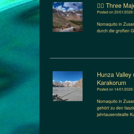
🚴‍♂️ Three M
Posted on
20/01/2026
Nomaquito in Zusam
durch die großen Ge
Hunza Valley 
Karakorum
Posted on
14/01/2026
Nomaquito in Zusam
gehört zu den fasz
jahrtausendealte K