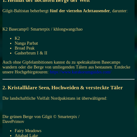
1. Heimat der höchsten Berge der Welt
Gilgit-Baltistan beherbergt
fünf der vierzehn Achttausender
, darunter:
K2 Basecamp© Smarterpix / khlongwangchao
K2
Nanga Parbat
Broad Peak
Gasherbrum I & II
Auch ohne Gipfelambitionen kannst du zu spektakulären Basecamps
wandern oder die Berge von umliegenden Tälern aus bestaunen. Entdecke
unsere Hochgebirgstouren:
https://www.karakorumguides.com/
2. Kristallklare Seen, Hochweiden & versteckte Täler
Die landschaftliche Vielfalt Nordpakistans ist überwältigend:
Die grünen Berge von Gilgit © Smarterpix /
DavePrimov
Fairy Meadows
Attabad Lake