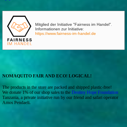
Mitglied der Initiative "Fairness im Handel".
Informationen zur Initiative:
https://www.fairness-im-handel.de
NOMAQUITO FAIR AND ECO! LOGICAL!
The products in the store are packed and shipped plastic-free!
We donate 1% of our shop sales to the
Destiny Hope Foundation
Tanzania, a private initiative run by our friend and safari operator
Amos Pendaeli.