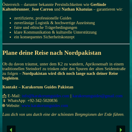
Österreich – darunter bekannte Persönlichkeiten wie
Gerlinde
Kaltenbrunner
,
Jose Carron
und
Nathan Khatuias
– garantieren wir:
zertifizierte, professionelle Guides
zuverlässige Logistik & hochwertige Ausrüstung
faire und ethische Trägerbedingungen
klare Kommunikation & kulturelle Unterstützung
ein konsequentes Sicherheitskonzept
Plane deine Reise nach Nordpakistan
Ob du davon träumst, unter dem K2 zu wandern, Aprikosensaft in einem
traditionellen Steindorf zu trinken oder den Spuren der alten Seidenstraße
zu folgen –
Nordpakistan wird dich noch lange nach deiner Reise
begleiten
.
Kontakt – Karakorum Guides Pakistan
📩 E-Mail:
info@karakorumguides.com
|
karakorumguides@gmail.com
📱 WhatsApp: +92-342-5020836
🌐 Website:
www.karakorumguides.com
Lass dich von uns durch eine der schönsten Bergregionen der Erde führen.