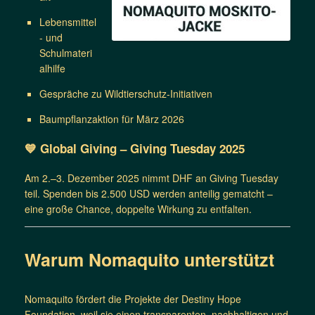
Lebensmittel
- und
Schulmateri
alhilfe
Gespräche zu Wildtierschutz-Initiativen
Baumpflanzaktion für März 2026
💙 Global Giving – Giving Tuesday 2025
Am 2.–3. Dezember 2025 nimmt DHF an Giving Tuesday
teil. Spenden bis 2.500 USD werden anteilig gematcht –
eine große Chance, doppelte Wirkung zu entfalten.
Warum Nomaquito unterstützt
Nomaquito fördert die Projekte der Destiny Hope
Foundation, weil sie einen transparenten, nachhaltigen und