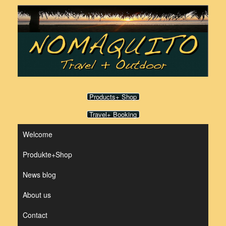
Skip
to
content
Products+ Shop
Travel+ Booking
Welcome
Produkte+Shop
News blog
About us
Contact