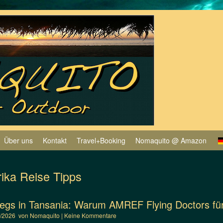
Über uns
Kontakt
Travel+Booking
Nomaquito @ Amazon
rika Reise Tipps
egs in Tansania: Warum AMREF Flying Doctors für 
5/2026
von
Nomaquito
|
Keine Kommentare