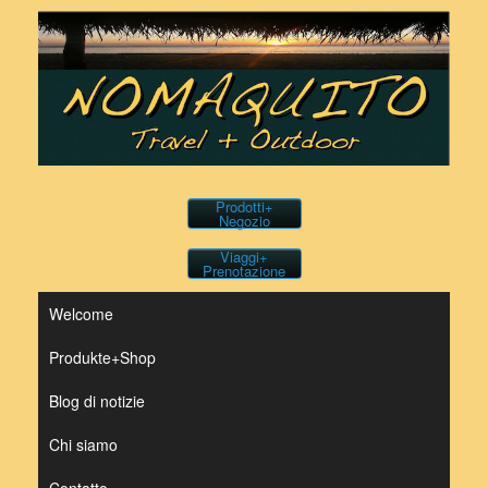
Vai
al
contenuto
Prodotti+
Negozio
Viaggi+
Prenotazione
Welcome
Produkte+Shop
Blog di notizie
Chi siamo