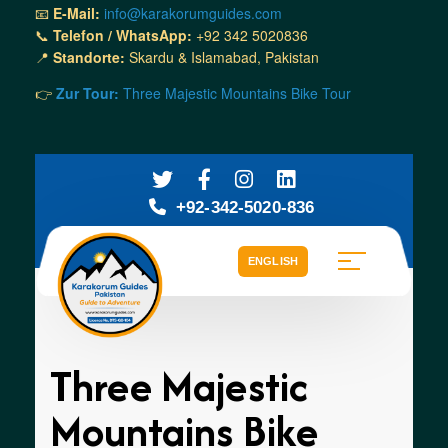
📧
E-Mail:
info@karakorumguides.com
📞
Telefon / WhatsApp:
+92 342 5020836
📍
Standorte:
Skardu & Islamabad, Pakistan
👉
Zur Tour:
Three Majestic Mountains Bike Tour