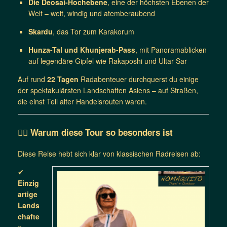
Die Deosai-Hochebene
, eine der höchsten Ebenen der
Welt – weit, windig und atemberaubend
Skardu
, das Tor zum Karakorum
Hunza-Tal und Khunjerab-Pass
, mit Panoramablicken
auf legendäre Gipfel wie Rakaposhi und Ultar Sar
Auf rund
22 Tagen
Radabenteuer durchquerst du einige
der spektakulärsten Landschaften Asiens – auf Straßen,
die einst Teil alter Handelsrouten waren.
🚴‍♀️
Warum diese Tour so besonders ist
Diese Reise hebt sich klar von klassischen Radreisen ab:
✔
Einzig
artige
Lands
chafte