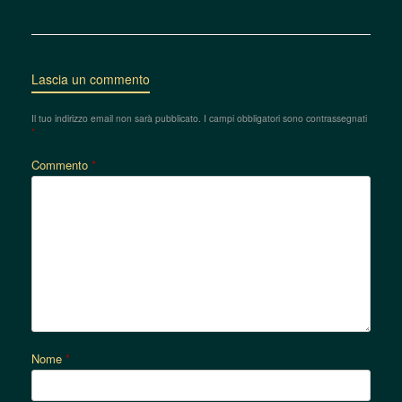
Lascia un commento
Il tuo indirizzo email non sarà pubblicato.
I campi obbligatori sono contrassegnati
*
Commento
*
Nome
*