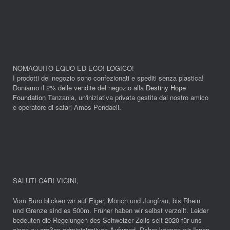
NOMAQUITO EQUO ED ECO! LOGICO!
I prodotti del negozio sono confezionati e spediti senza plastica!
Doniamo il 2% delle vendite del negozio alla
Destiny Hope
Foundation
Tanzania, un'iniziativa privata gestita dal nostro amico
e operatore di safari Amos Pendaeli.
SALUTI CARI VICINI
,
Vom Büro blicken wir auf Eiger, Mönch und Jungfrau, bis Rhein
und Grenze sind es 500m. Früher haben wir selbst verzollt. Leider
bedeuten die Regelungen des Schweizer Zolls seit 2020 für uns
einen zu großen administrativen Aufwand. Daher können wir Ihnen