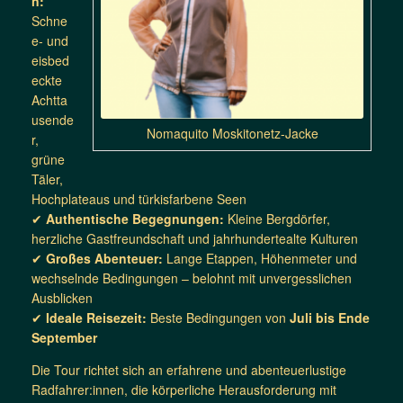
n:
Schne
e- und
eisbed
eckte
Achtta
usende
Nomaquito Moskitonetz-Jacke
r,
grüne
Täler,
Hochplateaus und türkisfarbene Seen
✔
Authentische Begegnungen:
Kleine Bergdörfer,
herzliche Gastfreundschaft und jahrhundertealte Kulturen
✔
Großes Abenteuer:
Lange Etappen, Höhenmeter und
wechselnde Bedingungen – belohnt mit unvergesslichen
Ausblicken
✔
Ideale Reisezeit:
Beste Bedingungen von
Juli bis Ende
September
Die Tour richtet sich an erfahrene und abenteuerlustige
Radfahrer:innen, die körperliche Herausforderung mit