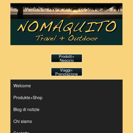
Vai
al
contenuto
Prodotti+
Negozio
Viaggi+
Prenotazione
Welcome
Produkte+Shop
Blog di notizie
Chi siamo