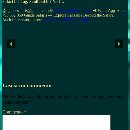
Safari bei Tag. Soulfood bei Nacht.
📩 gnadesafaris@gmail.com 🌐
www.gnadesafaris.com
📲 WhatsApp: +255
793 832 959 Gnade Safaris — Explore Tanzania Beyond the Safari.
Auch interessant, unsere
Arusha City Shopping Tour.
Lascia un commento
Il tuo indirizzo email non sarà pubblicato.
I campi obbligatori sono
contrassegnati
*
Commento
*