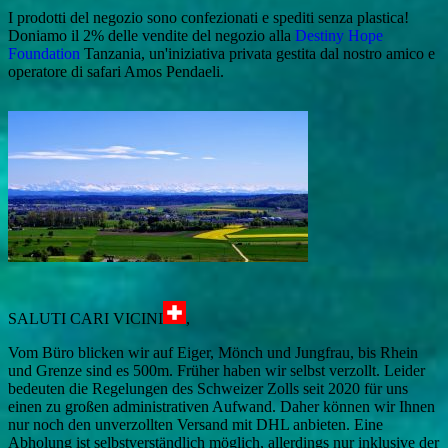
I prodotti del negozio sono confezionati e spediti senza plastica!
Doniamo il 2% delle vendite del negozio alla
Destiny Hope
Foundation
Tanzania, un'iniziativa privata gestita dal nostro amico e
operatore di safari Amos Pendaeli.
SALUTI CARI VICINI
,
Vom Büro blicken wir auf Eiger, Mönch und Jungfrau, bis Rhein
und Grenze sind es 500m. Früher haben wir selbst verzollt. Leider
bedeuten die Regelungen des Schweizer Zolls seit 2020 für uns
einen zu großen administrativen Aufwand. Daher können wir Ihnen
nur noch den unverzollten Versand mit DHL anbieten. Eine
Abholung ist selbstverständlich möglich, allerdings nur inklusive der