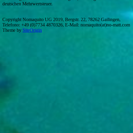
deutschen Mehrwertsteuer.
Copyright Nomaquito UG 2019, Bergstr. 22, 78262 Gailingen,
Telefono: +49 (0)7734 4870326, E-Mail: nomaquito(at)no-matt.com
Theme by
SiteOrigin