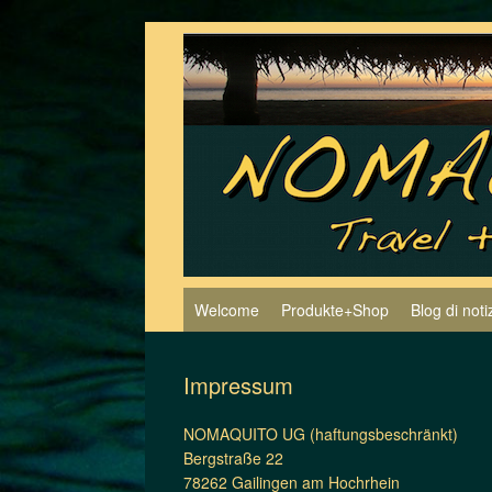
Vai
al
contenuto
Welcome
Produkte+Shop
Blog di noti
Impressum
NOMAQUITO UG (haftungsbeschränkt)
Bergstraße 22
78262 Gailingen am Hochrhein