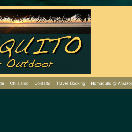
zie
Chi siamo
Contatto
Travel+Booking
Nomaquito @ Amazo