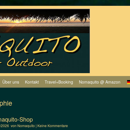
Über uns
Kontakt
Travel+Booking
Nomaquito @ Amazon
phie
maquito-Shop
4/2026
von
Nomaquito
|
Keine Kommentare