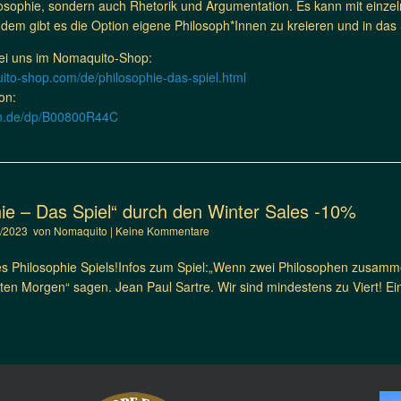
osophie, sondern auch Rhetorik und Argumentation. Es kann mit einze
dem gibt es die Option eigene Philosoph*Innen zu kreieren und in das S
ei uns im Nomaquito-Shop:
ito-shop.com/de/philosophie-das-spiel.html
on:
on.de/dp/B00800R44C
hie – Das Spiel“ durch den Winter Sales -10%
2/2023
von
Nomaquito
|
Keine Kommentare
es Philosophie Spiels!Infos zum Spiel:„Wenn zwei Philosophen zusammen
ten Morgen“ sagen. Jean Paul Sartre. Wir sind mindestens zu Viert! Ei