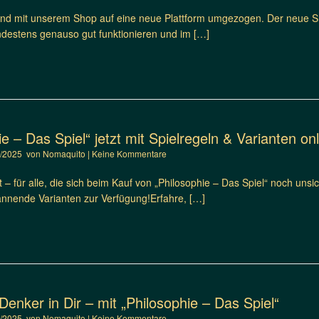
ind mit unserem Shop auf eine neue Plattform umgezogen. Der neue Sho
indestens genauso gut funktionieren und im […]
ie – Das Spiel“ jetzt mit Spielregeln & Varianten onl
0/2025
von
Nomaquito
|
Keine Kommentare
t – für alle, die sich beim Kauf von „Philosophie – Das Spiel“ noch unsic
annende Varianten zur Verfügung!Erfahre, […]
enker in Dir – mit „Philosophie – Das Spiel“
9/2025
von
Nomaquito
|
Keine Kommentare