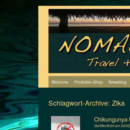
Zum
Inhalt
springen
Welcome
Produkte+Shop
Newsblog
Schlagwort-Archive:
Zika
Chikungunya b
Veröffentlicht am
24/0