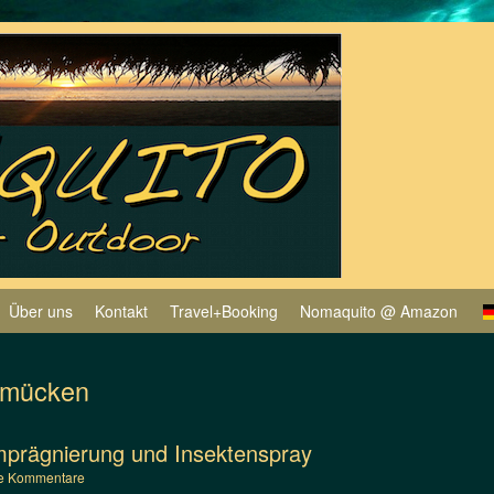
Über uns
Kontakt
Travel+Booking
Nomaquito @ Amazon
hmücken
mprägnierung und Insektenspray
e Kommentare