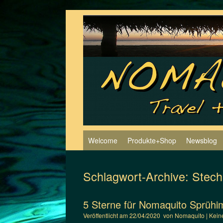
Zum
Inhalt
springen
Welcome
Produkte+Shop
Newsblog
Schlagwort-Archive:
Stec
5 Sterne für Nomaquito Sprühi
Veröffentlicht am
22/04/2020
von
Nomaquito
|
Kein