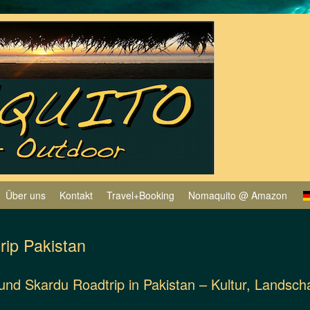
Über uns
Kontakt
Travel+Booking
Nomaquito @ Amazon
rip Pakistan
und Skardu Roadtrip in Pakistan – Kultur, Landsc