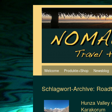
Zum
Inhalt
springen
Welcome
Produkte+Shop
Newsblog
Schlagwort-Archive:
Roadt
Hunza Valley 
Karakorum