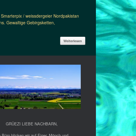
Smarterpix / weissdergeier Nordpakistan
ns. Gewaltige Gebirgsketten,
Weiterlesen
GRÜEZI LIEBE NACHBARN
,
 Büro blicken wir auf Eiger, Mönch und