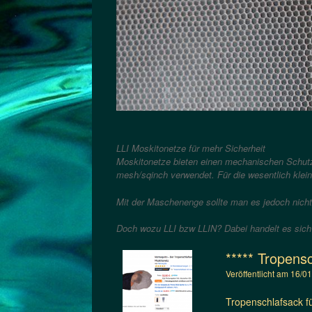
LLI Moskitonetze für mehr Sicherheit
Moskitonetze bieten einen mechanischen Schutz 
mesh/sqinch verwendet. Für die wesentlich klei
Mit der Maschenenge sollte man es jedoch nicht ü
Doch wozu LLI bzw LLIN? Dabei handelt es sich 
***** Tropens
Veröffentlicht am
16/0
Tropenschlafsack f