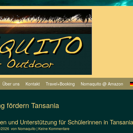
Über uns
Kontakt
Travel+Booking
Nomaquito @ Amazon
ng fördern Tansania
ien und Unterstützung für Schülerinnen in Tansani
5/2026
von
Nomaquito
|
Keine Kommentare