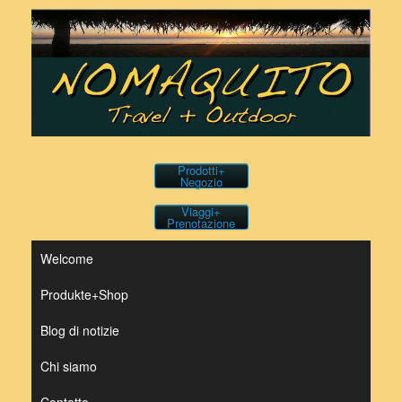
Vai
al
contenuto
Prodotti+
Negozio
Viaggi+
Prenotazione
Welcome
Produkte+Shop
Blog di notizie
Chi siamo