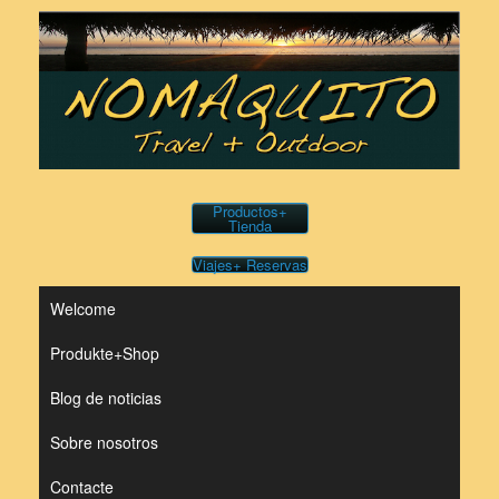
Saltar
al
contenido
Productos+
Tienda
Viajes+ Reservas
Welcome
Produkte+Shop
Blog de noticias
Sobre nosotros
Contacte