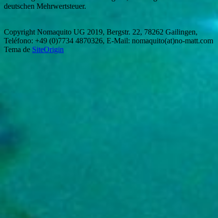
deutschen Mehrwertsteuer.
Copyright Nomaquito UG 2019, Bergstr. 22, 78262 Gailingen,
Teléfono: +49 (0)7734 4870326, E-Mail: nomaquito(at)no-matt.com
Tema de
SiteOrigin