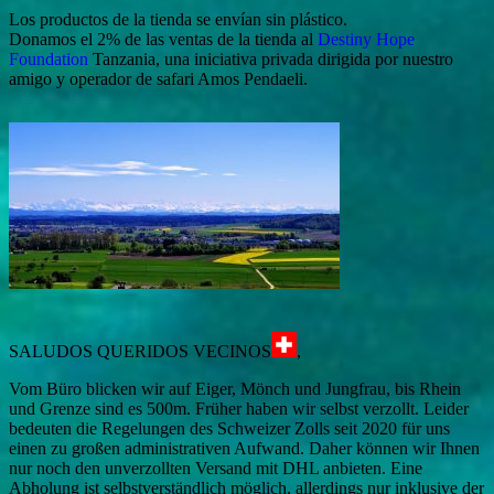
Los productos de la tienda se envían sin plástico.
Donamos el 2% de las ventas de la tienda al
Destiny Hope
Foundation
Tanzania, una iniciativa privada dirigida por nuestro
amigo y operador de safari Amos Pendaeli.
SALUDOS QUERIDOS VECINOS
,
Vom Büro blicken wir auf Eiger, Mönch und Jungfrau, bis Rhein
und Grenze sind es 500m. Früher haben wir selbst verzollt. Leider
bedeuten die Regelungen des Schweizer Zolls seit 2020 für uns
einen zu großen administrativen Aufwand. Daher können wir Ihnen
nur noch den unverzollten Versand mit DHL anbieten. Eine
Abholung ist selbstverständlich möglich, allerdings nur inklusive der