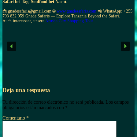
Safari bei Tag. Soulfood bei Nacht.
📩 gnadesafaris@gmail.com 🌐
www.gnadesafaris.com
📲 WhatsApp: +255
793 832 959 Gnade Safaris — Explore Tanzania Beyond the Safari.
Auch interessant, unsere
Arusha City Shopping Tour.
Deja una respuesta
Tu dirección de correo electrónico no será publicada.
Los campos
obligatorios están marcados con
*
Comentario
*