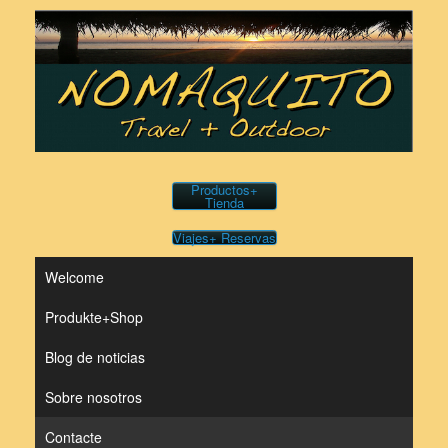
Saltar
al
contenido
Productos+
Tienda
Viajes+ Reservas
Welcome
Produkte+Shop
Blog de noticias
Sobre nosotros
Contacte