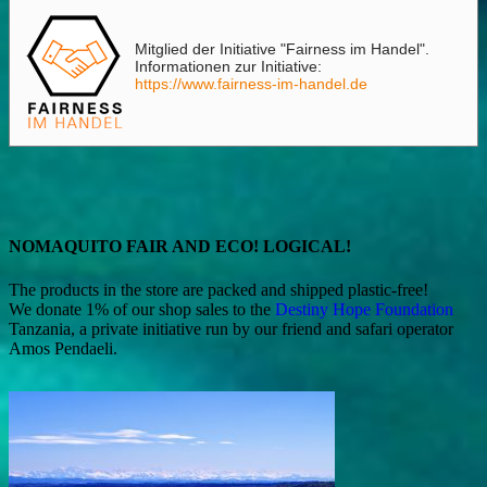
Mitglied der Initiative "Fairness im Handel".
Informationen zur Initiative:
https://www.fairness-im-handel.de
NOMAQUITO FAIR AND ECO! LOGICAL!
The products in the store are packed and shipped plastic-free!
We donate 1% of our shop sales to the
Destiny Hope Foundation
Tanzania, a private initiative run by our friend and safari operator
Amos Pendaeli.