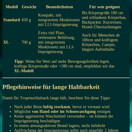
Modell
Gewicht
Besonderheiten
Für wen geeignet
Bis Körpergröße 180 cm
Kompakt, mit
und schlankem Körperbau,
Standard
450 g
integriertem Moskitonetz
Backpacker, Kurzreisen,
mit LLI-Imprägnierung
Hostel-Übernachtungen
Extra viel Platz,
Auch für Menschen ab
verbesserte Belüftung,
180cm und kräftigem
XL
700 g
mit integriertem
Körperbau, Camper,
Moskitonetz mit LLI-
längere Aufenthalte
Imprägnierung
Tipp:
Wenn Sie Wert auf mehr Bewegungsfreiheit legen,
kräftige Körpermaße oder >180 cm sind, empfehlen wir das
XL-Modell
.
Pflegehinweise für lange Haltbarkeit
Damit Ihr Tropenschlafsack lange hält, beachten Sie diese Tipps:
Nach jeder Reise
luftig trocknen
, bevor er verstaut wird
Möglichst
von Hand oder im Schonwaschgang
reinigen
Keine aggressiven Waschmittel verwenden – sie können die
Imprägnierung beschädigen
In einem atmungsaktiven Beutel lagern, nicht luftdicht
Auffrischung der Imprägnierung sollte nach ungefähr 2 Jahren