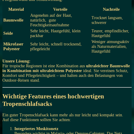
Material
Vorteile
Nachteile
Angenehm auf der Haut,
Trocknet langsam,
Baumwolle
natürlich, gute
schwerer
Feuchtigkeitsaufnahme
Sehr leicht, Hautgefühl, klein
Teurer, empfindlicher,
Seide
packbar
Hautgefühl
Weniger atmungsaktiv
Mikrofaser
Sehr leicht, schnell trocknend,
als Naturmaterialien,
Polyester
pflegeleicht
Hautgefühl
Unsere Lösung:
Für tropische Regionen ist eine Kombination aus
ultraleichter
Baumwolle
in Kombination mit ultraleichtem Polyester
ideal. Sie vereinen Schutz,
Komfort und Pflegeleichtigkeit – und halten auch den Belastungen von
Outdoor-Reisen stand.
Wichtige Features eines hochwertigen
Tropenschlafsacks
Ein guter Tropenschlafsack kann mehr als nur leicht und kompakt sein.
Auf diese Funktionen sollten Sie achten:
Integriertes Moskitonetz
Besonders wichtig in Malaria- oder Dengue-Gebieten. Das Netz