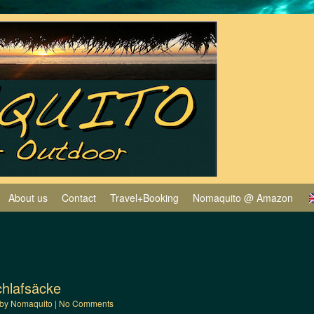
About us
Contact
Travel+Booking
Nomaquito @ Amazon
chlafsäcke
by
Nomaquito
|
No Comments