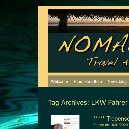
Skip
to
content
Welcome
Produkte+Shop
News blog
Tag Archives:
LKW Fahrer
***** Tropens
Posted on
16/01/2020