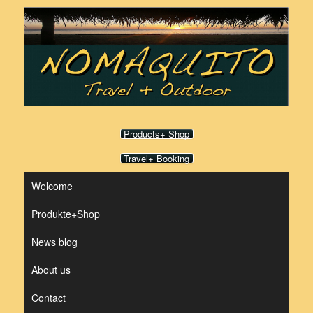
Skip
to
content
Products+ Shop
Travel+ Booking
Welcome
Produkte+Shop
News blog
About us
Contact