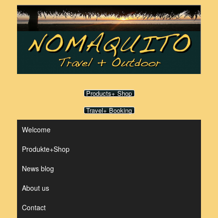
Skip
to
content
Products+ Shop
Travel+ Booking
Welcome
Produkte+Shop
News blog
About us
Contact