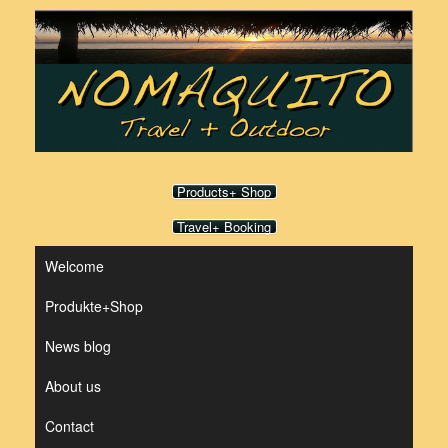
Skip
to
content
Products+ Shop
Travel+ Booking
Welcome
Produkte+Shop
News blog
About us
Contact