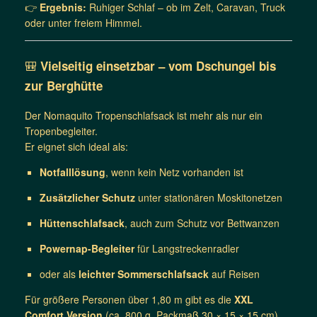
👉
Ergebnis:
Ruhiger Schlaf – ob im Zelt, Caravan, Truck
oder unter freiem Himmel.
🎒
Vielseitig einsetzbar – vom Dschungel bis
zur Berghütte
Der Nomaquito Tropenschlafsack ist mehr als nur ein
Tropenbegleiter.
Er eignet sich ideal als:
Notfalllösung
, wenn kein Netz vorhanden ist
Zusätzlicher Schutz
unter stationären Moskitonetzen
Hüttenschlafsack
, auch zum Schutz vor Bettwanzen
Powernap-Begleiter
für Langstreckenradler
oder als
leichter Sommerschlafsack
auf Reisen
Für größere Personen über 1,80 m gibt es die
XXL
Comfort Version
(ca. 800 g, Packmaß 30 × 15 × 15 cm).