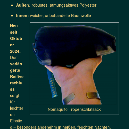
Außen:
robustes, atmungsaktives Polyester
Innen:
weiche, unbehandelte Baumwolle
Neu
seit
Oktob
er
2024:
Der
verlän
gerte
Reißve
rschlu
ss
sorgt
für
leichter
Nomaquito Tropenschlafsack
en
Einstie
g – besonders angenehm in heißen, feuchten Nächten.