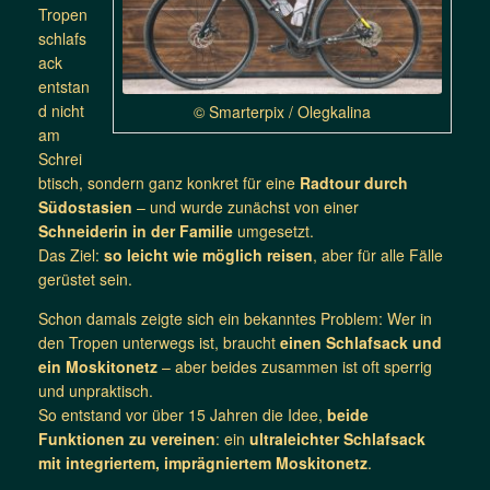
Tropen
schlafs
ack
entstan
d nicht
© Smarterpix / Olegkalina
am
Schrei
btisch, sondern ganz konkret für eine
Radtour durch
Südostasien
– und wurde zunächst von einer
Schneiderin in der Familie
umgesetzt.
Das Ziel:
so leicht wie möglich reisen
, aber für alle Fälle
gerüstet sein.
Schon damals zeigte sich ein bekanntes Problem: Wer in
den Tropen unterwegs ist, braucht
einen Schlafsack und
ein Moskitonetz
– aber beides zusammen ist oft sperrig
und unpraktisch.
So entstand vor über 15 Jahren die Idee,
beide
Funktionen zu vereinen
: ein
ultraleichter Schlafsack
mit integriertem, imprägniertem Moskitonetz
.