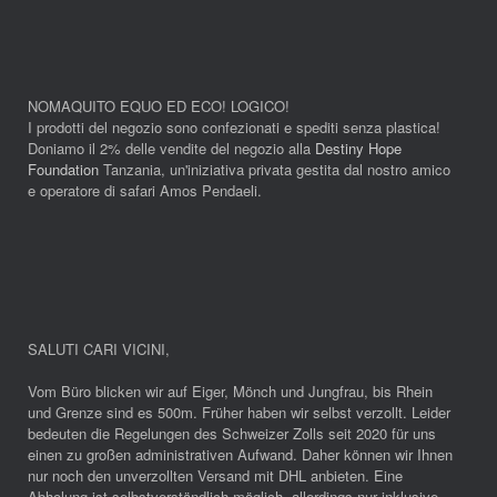
NOMAQUITO EQUO ED ECO! LOGICO!
I prodotti del negozio sono confezionati e spediti senza plastica!
Doniamo il 2% delle vendite del negozio alla
Destiny Hope
Foundation
Tanzania, un'iniziativa privata gestita dal nostro amico
e operatore di safari Amos Pendaeli.
SALUTI CARI VICINI
,
Vom Büro blicken wir auf Eiger, Mönch und Jungfrau, bis Rhein
und Grenze sind es 500m. Früher haben wir selbst verzollt. Leider
bedeuten die Regelungen des Schweizer Zolls seit 2020 für uns
einen zu großen administrativen Aufwand. Daher können wir Ihnen
nur noch den unverzollten Versand mit DHL anbieten. Eine
Abholung ist selbstverständlich möglich, allerdings nur inklusive