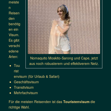
meiste
n
Reisen
den
benötig
en ein
Visum.
Es gibt
verschi
edene
Arten:
Nomaquito Moskito-Sarong und Cape, jetzt
aus noch robusterem und effektiverem Netz.
Tou
rist
envisum (für Urlaub & Safari)
Geschäftsvisum
Transitvisum
Mehrfachvisum
Für die meisten Reisenden ist das
Touristenvisum
die
richtige Wahl.