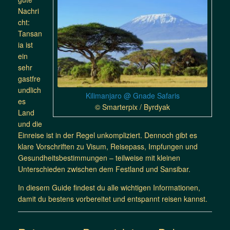
Nachri
cht:
Tansan
ia ist
ein
sehr
gastfre
undlich
Kilimanjaro @ Gnade Safaris
es
© Smarterpix / Byrdyak
Land
und die
Einreise ist in der Regel unkompliziert. Dennoch gibt es
klare Vorschriften zu Visum, Reisepass, Impfungen und
Gesundheitsbestimmungen – teilweise mit kleinen
Unterschieden zwischen dem Festland und Sansibar.
In diesem Guide findest du alle wichtigen Informationen,
damit du bestens vorbereitet und entspannt reisen kannst.