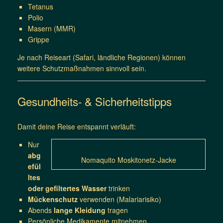
Tetanus
Polio
Masern (MMR)
Grippe
Je nach Reiseart (Safari, ländliche Regionen) können
weitere Schutzmaßnahmen sinnvoll sein.
Gesundheits- & Sicherheitstipps
Damit deine Reise entspannt verläuft:
Nur
abg
Nomaquito Moskitonetz-Jacke
efül
ltes
oder gefiltertes Wasser
trinken
Mückenschutz
verwenden (Malariarisiko)
Abends
lange Kleidung
tragen
Persönliche Medikamente mitnehmen