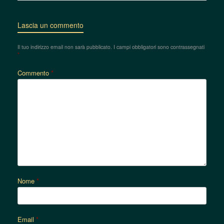
Lascia un commento
Il tuo indirizzo email non sarà pubblicato.
I campi obbligatori sono contrassegnati
*
Commento
*
Nome
*
Email
*