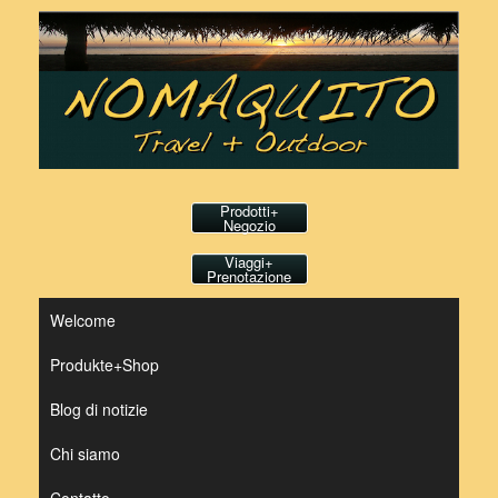
Vai
al
contenuto
Prodotti+
Negozio
Viaggi+
Prenotazione
Welcome
Produkte+Shop
Blog di notizie
Chi siamo