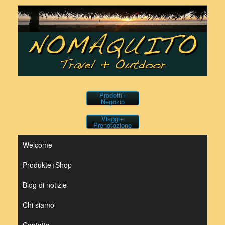
Vai
al
contenuto
Prodotti+
Negozio
Viaggi+
Prenotazione
Welcome
Produkte+Shop
Blog di notizie
Chi siamo