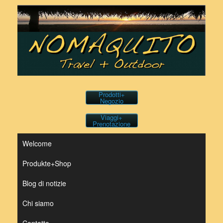
Vai
al
contenuto
Prodotti+
Negozio
Viaggi+
Prenotazione
Welcome
Produkte+Shop
Blog di notizie
Chi siamo