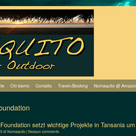
zie
Chi siamo
Contatto
Travel+Booking
Nomaquito @ Amazo
oundation
Foundation setzt wichtige Projekte in Tansania um
25
di
Nomaquito
|
Nessun commento