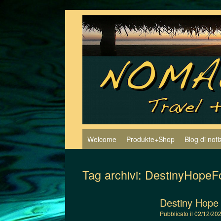
Vai
al
contenuto
Welcome
Produkte+Shop
Blog di noti
Tag archivi:
DestinyHopeF
Destiny Hope 
Pubblicato il
02/12/20