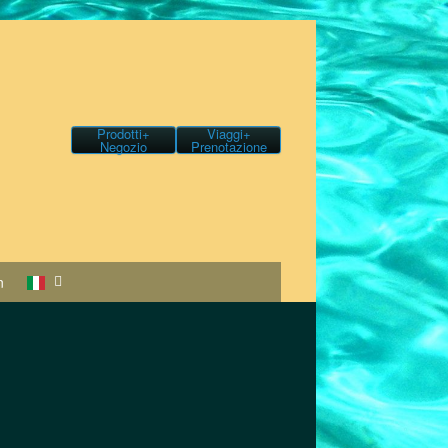
Prodotti+
Viaggi+
Negozio
Prenotazione
n