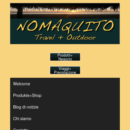
Vai
al
contenuto
Prodotti+
Negozio
Viaggi+
Prenotazione
Welcome
Produkte+Shop
Blog di notizie
Chi siamo