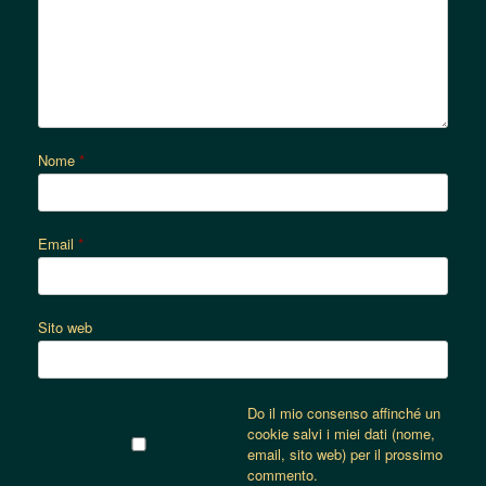
Nome
*
Email
*
Sito web
Do il mio consenso affinché un
cookie salvi i miei dati (nome,
email, sito web) per il prossimo
commento.