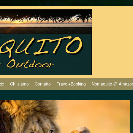
zie
Chi siamo
Contatto
Travel+Booking
Nomaquito @ Amazo