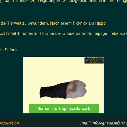
g, dann Transfer zum Ngorongoro-Schutzgebiet. Ankunft in Ihrer Lo
a
 die Tierwelt zu bewundern. Nach einem Picknick am Hippo
lisch findet ihr unten im I-Frame der Gnade Safari Homepage – ebenso 
.
e Safaris
Nomaquito Tropenschlafsack