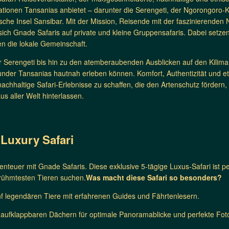
tionen Tansanias anbietet – darunter die Serengeti, der Ngorongoro-Kr
sche Insel Sansibar. Mit der Mission, Reisende mit der faszinierenden 
 sich Gnade Safaris auf private und kleine Gruppensafaris. Dabei setzen
en die lokale Gemeinschaft.
 Serengeti bis hin zu den atemberaubenden Ausblicken auf den Kilim
Wunder Tansanias hautnah erleben können. Komfort, Authentizität und et
 nachhaltige Safari-Erlebnisse zu schaffen, die den Artenschutz förder
s aller Welt hinterlassen.
 Luxury Safari
enteuer mit Gnade Safaris. Diese exklusive 5-tägige Luxus-Safari ist per
rühmtesten Tieren suchen.
Was macht diese Safari so besonders?
nf legendären Tiere mit erfahrenen Guides und Fährtenlesern.
 aufklappbaren Dächern für optimale Panoramablicke und perfekte Fot