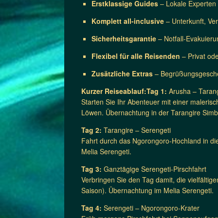
Erstklassige Guides
– Lokale Experten 
Komplett all-inclusive
– Unterkunft, Ver
Sicherheitsgarantie
– Notfall-Evakuieru
Flexibel für alle Reisenden
– Privat ode
Zusätzliche Extras
– Begrüßungsgesche
Kurzer Reiseablauf:Tag 1:
Arusha – Tarang
Starten Sie Ihr Abenteuer mit einer maleris
Löwen. Übernachtung in der Tarangire Sim
Tag 2:
Tarangire – Serengeti
Fahrt durch das Ngorongoro-Hochland in die
Melia Serengeti.
Tag 3:
Ganztägige Serengeti-Pirschfahrt
Verbringen Sie den Tag damit, die vielfält
Saison). Übernachtung im Melia Serengeti.
Tag 4:
Serengeti – Ngorongoro-Krater