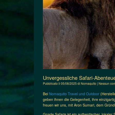
Unvergessliche Safari-Abenteue
Pubblicato il
05/08/2025
di
Nomaquito
|
Nessun co
Bei
Nomaquito Travel und Outdoor
(Herstell
geben
ihnen die Gelegenheit, ihre einzigart
freuen wir uns, mit Aron Sumari, dem Grün
Gnade Safaris ist ein authentischer, lokaler