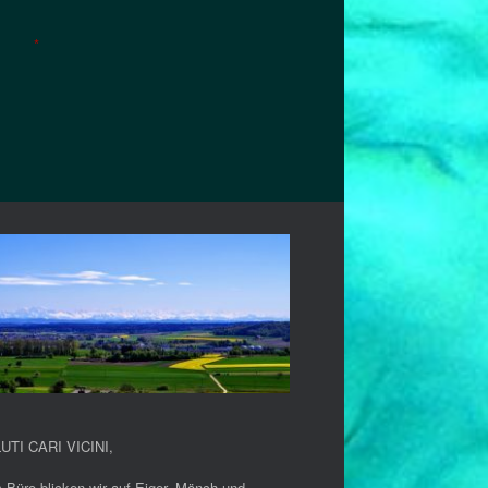
*
UTI CARI VICINI
,
 Büro blicken wir auf Eiger, Mönch und