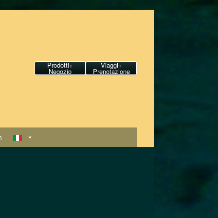
Prodotti+
Viaggi+
Negozio
Prenotazione
n