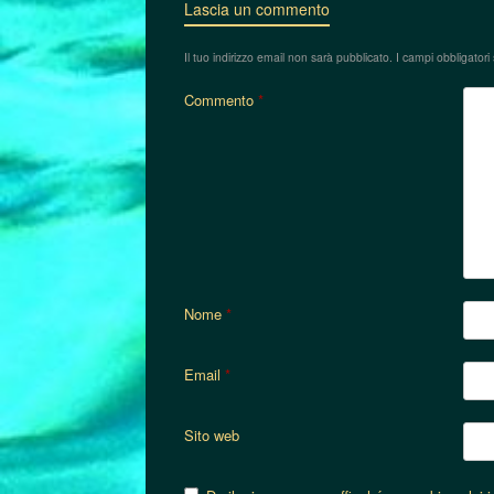
Lascia un commento
Il tuo indirizzo email non sarà pubblicato.
I campi obbligator
Commento
*
Nome
*
Email
*
Sito web