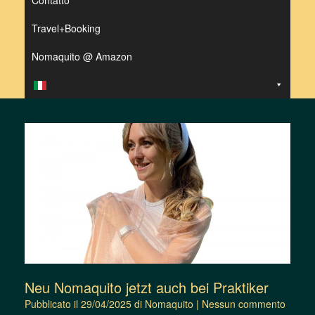
Contatto
Travel+Booking
Nomaquito @ Amazon
Neu Nomaquito jetzt auch bei Praktiker
Pubblicato il
29/04/2025
di
Nomaquito
|
Nessun commento