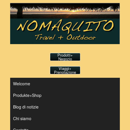
Vai
al
contenuto
Prodotti+
Negozio
Viaggi+
Prenotazione
Welcome
Produkte+Shop
Blog di notizie
Chi siamo