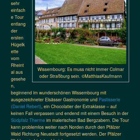
sehr
einfach
e Tour
entlang
der
ersten
Hügelk
ette
vom
Rheint
Wissembourg: Es muss nicht immer Colmar
al aus
oder Straßburg sein. ©MatthiasKaufmann
gesehe
n,
beginnend im wunderschönen Wissembourg mit
ausgezeichneter Elsässer Gastronomie und
Pastisserie
(Daniel Rebert)
, ein Chocolatier der Extraklasse – auf
keinen Fall verpassen und endend mit einem Besuch in der
Südpfalz Therme
im malerischen Bad Bergzabern. Die Tour
kann problemlos weiter nach Norden durch den Pfälzer
Wald Richtung Neustadt fortgesetzt werden. Der Pfälzer