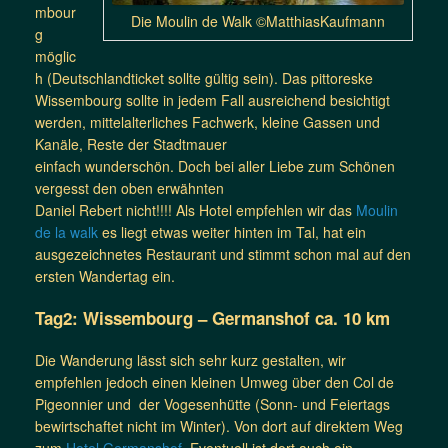
mbour
Die Moulin de Walk ©MatthiasKaufmann
g
möglic
h (Deutschlandticket sollte gültig sein). Das pittoreske
Wissembourg sollte in jedem Fall ausreichend besichtigt
werden, mittelalterliches Fachwerk, kleine Gassen und
Kanäle, Reste der Stadtmauer
einfach wunderschön. Doch bei aller Liebe zum Schönen
vergesst den oben erwähnten
Daniel Rebert nicht!!!! Als Hotel empfehlen wir das
Moulin
de la walk
es liegt etwas weiter hinten im Tal, hat ein
ausgezeichnetes Restaurant und stimmt schon mal auf den
ersten Wandertag ein.
Tag2: Wissembourg – Germanshof ca. 10 km
Die Wanderung lässt sich sehr kurz gestalten, wir
empfehlen jedoch einen kleinen Umweg über den Col de
Pigeonnier und der Vogesenhütte (Sonn- und Feiertags
bewirtschaftet nicht im Winter). Von dort auf direktem Weg
zum
Hotel Germanshof
. Eventuell ist dort auch ein