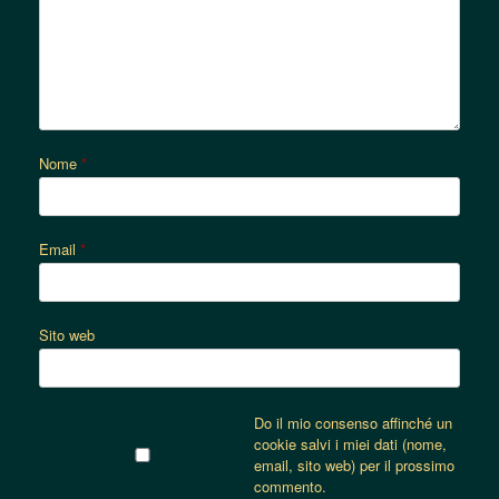
Nome
*
Email
*
Sito web
Do il mio consenso affinché un
cookie salvi i miei dati (nome,
email, sito web) per il prossimo
commento.