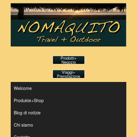
Vai
al
contenuto
Prodotti+
Negozio
Viaggi+
Prenotazione
Welcome
Produkte+Shop
Blog di notizie
Chi siamo