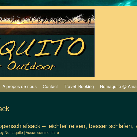
A propos de nous
Contact
Travel+Booking
Nomaquito @ Ama
ack
penschlafsack – leichter reisen, besser schlafen, 
by
Nomaquito
|
Aucun commentaire