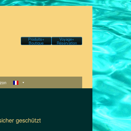
Produits+
Voyage+
Boutique
Réservation
zon
sicher geschützt