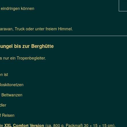
n eindringen können
Caravan, Truck oder unter freiem Himmel.
hungel bis zur Berghütte
 nur ein Tropenbegleiter.
n ist
Moskitonetzen
r Bettwanzen
dler
f Reisen
die
XXL Comfort Version
(ca. 800 g, Packmaß 30 × 15 × 15 cm).