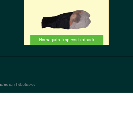
Nomaquito Tropenschlafsack
toires sont indiqués avec
*