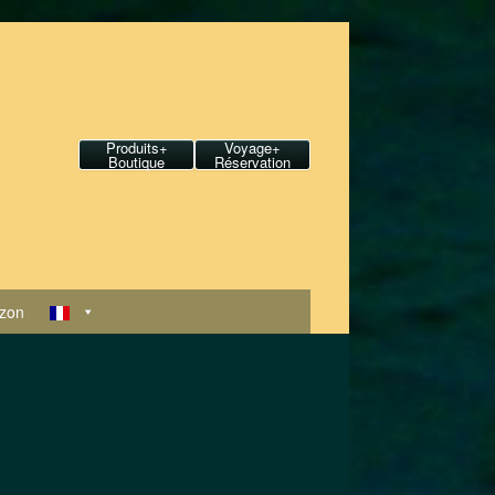
Produits+
Voyage+
Boutique
Réservation
zon