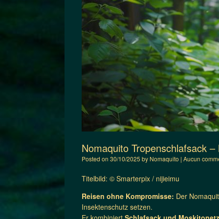
Nomaquito Tropenschlafsack – le
Posted on
30/10/2025
by
Nomaquito
|
Aucun comme
Titelbild: © Smarterpix / nijieimu
Reisen ohne Kompromisse:
Der Nomaquito 
Insektenschutz setzen.
Er kombiniert
Schlafsack und Moskitonet