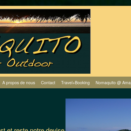
A propos de nous
Contact
Travel+Booking
Nomaquito @ Ama
est et reste notre devise