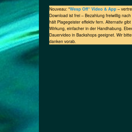
Nouveau: "
Wesp Off“ Video & App
– vertr
Download ist frei – Bezahlung freiwillig nac
hält Plagegeister effektiv fern. Alternativ g
Wirkung, einfacher in der Handhabung. Ebe
Dauervideo in Backshops geeignet. Wir bitt
danken vorab.