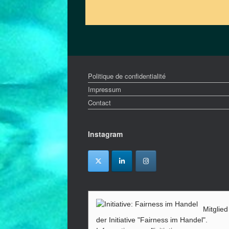
g
e
n
d
i
e
T
Politique de confidentialité
i
Impressum
g
Contact
e
r
m
Instagram
ü
c
k
e
:
W
a
Mitglied
r
der Initiative "Fairness im Handel".