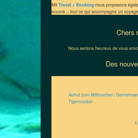
Mit
Travel + Booking
nous proposons égal
encore – tout ce qui accompagne un voyage
Chers r
Nous serions heureux de vous envoy
Des nouvel
Aufruf zum Mitforschen: Gemeinsa
Tigermücke!
07/07/2026
Titelfoto: Gemini und © Smarterpix 
marcouliana Liebe Garten- und…
L