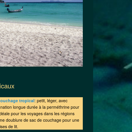
icaux
couchage tropical
: petit, léger, avec
ation longue durée à la perméthrine pour
 idéale pour les voyages dans les régions
me doublure de sac de couchage pour une
ses de lit.