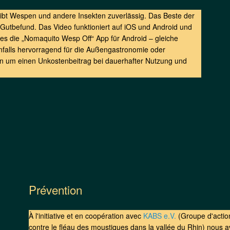
eibt Wespen und andere Insekten zuverlässig. Das Beste der
h Gutbefund. Das Video funktioniert auf iOS und Android und
ibt es die „Nomaquito Wesp Off“ App für Android – gleiche
nfalls hervorragend für die Außengastronomie oder
en um einen Unkostenbeitrag bei dauerhafter Nutzung und
Prévention
À l'initiative et en coopération avec
KABS e.V.
(Groupe d'action
contre le fléau des moustiques dans la vallée du Rhin) nous 