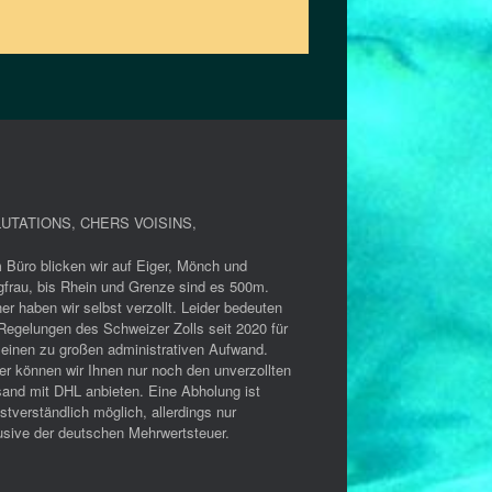
x
r
i
&
m
R
a
e
l
i
e
s
r
e
K
z
o
e
UTATIONS, CHERS VOISINS
,
m
i
f
t
 Büro blicken wir auf Eiger, Mönch und
o
:
gfrau, bis Rhein und Grenze sind es 500m.
r
U
er haben wir selbst verzollt. Leider bedeuten
t
n
Regelungen des Schweizer Zolls seit 2020 für
:
 einen zu großen administrativen Aufwand.
b
er können wir Ihnen nur noch den unverzollten
D
e
sand mit DHL anbieten. Eine Abholung ist
i
s
stverständlich möglich, allerdings nur
e
c
usive der deutschen Mehrwertsteuer.
n
h
e
w
u