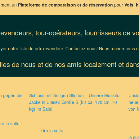
ement un
Plateforme de comparaison et de réservation
pour
Vols, h
.
evendeurs, tour-opérateurs, fournisseurs de v
er notre liste de prix revendeur. Contactez-nous! Nous recherchons des
les de nous et de nos amis localement et dan
m gegen die
Schluss mit lästigen Stichen – Unsere Moskito-
Unsic
Jacke in Unisex-Größe S (bis ca. 170 cm, 70
neue 
kg) im Sale!
von 
06/07/2026
22/06/
/
A
ire la suite :
Der Sommer ist da, und mit ihm leider auch
Ein l
u
S
die…
Lire la suite :
aben
f
c
la sui