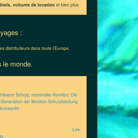
ôtels, voitures de location
et bien plus
oyages :
 distributeurs dans toute l’Europe.
s le monde.
htbarer Schutz, maximaler Komfort: Die
Generation der Moskito-Schutzkleidung
Nomaquito
2026
auer Sommerabend auf der Terrasse, eine
teuerliche Backpacking-Tour durch…
Lire
U
te :