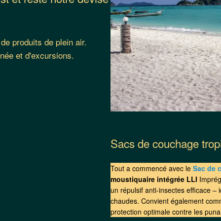
e produits de plein air.
née et d'excursions.
Sacs de couchage trop
Tout a commencé avec le
Sac de 
moustiquaire intégrée LLI
Imprégn
un répulsif anti-insectes efficace –
chaudes. Convient également com
protection optimale contre les punai