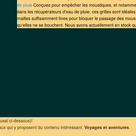
de pluie
Conçues pour empêcher les moustiques, et notamment
dans les récupérateurs d'eau de pluie, ces grilles sont idéale
mailles suffisamment fines pour bloquer le passage des moust
qu'elles ne se bouchent. Nous avons actuellement en stock qu
aussi ci-dessous)!
aux qui y proposent du contenu intéressant.
Voyages et aventures
.