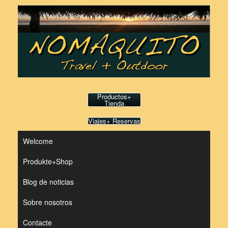
Saltar
al
contenido
Productos+
Tienda
Viajes+ Reservas
Welcome
Produkte+Shop
Blog de noticias
Sobre nosotros
Contacte