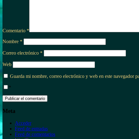
Comentario
*
Nombre
*
Correo electrónico
*
Web
Guarda mi nombre, correo electrónico y web en este navegador p
*
Meta
Acceder
Feed de entradas
Feed de comentarios