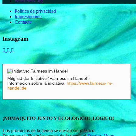
WordPress.org
Política de privacidad
Impresionante
Contacte
Instagram
Mitglied der Initiative "Fairness im Handel".
Información sobre la iniciativa:
https://www.fairness-im-
handel.de
¡NOMAQUITO JUSTO Y ECOLÓGICO! ¡LÓGICO!
Los productos de la tienda se envían sin plástico.
Donamos el 2% de las ventas de la tienda al
Destiny Hope