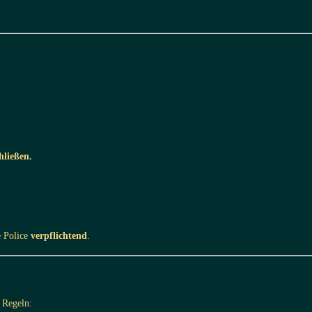
hließen.
e Police
verpflichtend
.
 Regeln: