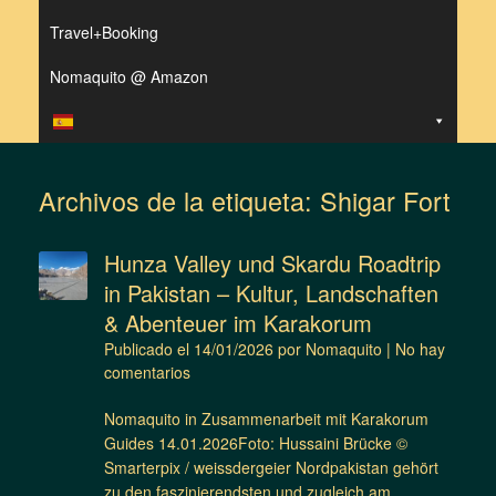
Travel+Booking
Nomaquito @ Amazon
Archivos de la etiqueta:
Shigar Fort
Hunza Valley und Skardu Roadtrip
in Pakistan – Kultur, Landschaften
& Abenteuer im Karakorum
Publicado el
14/01/2026
por
Nomaquito
|
No hay
comentarios
Nomaquito in Zusammenarbeit mit Karakorum
Guides 14.01.2026Foto: Hussaini Brücke ©
Smarterpix / weissdergeier Nordpakistan gehört
zu den faszinierendsten und zugleich am