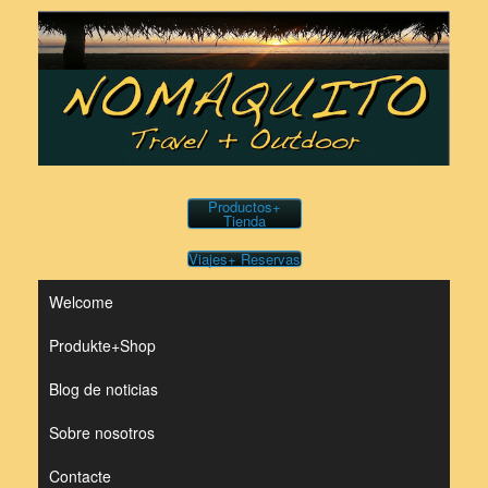
Saltar
al
contenido
Productos+
Tienda
Viajes+ Reservas
Welcome
Produkte+Shop
Blog de noticias
Sobre nosotros
Contacte